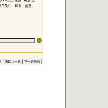
动物研究所党委书记段恩
成员吴虹、解亭、贺熹、