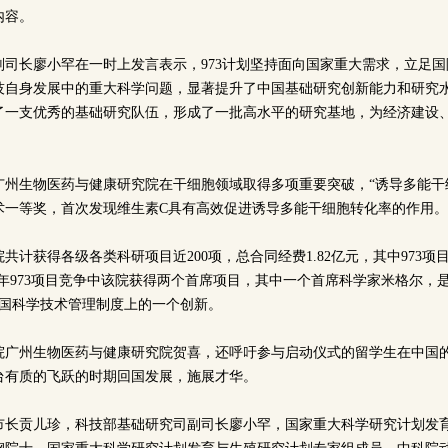
内容。
副司长廖小罕在一时上发言表示，973计划坚持面向国家重大需求，立足
技自身发展中的重大科学问题，显著提升了中国基础研究创新能力和研究
了一支优秀的基础研究队伍，形成了一批高水平的研究基地，为经济建设
广州生物医药与健康研究院在干细胞领域取得多项重要突破，“诱导多能干
技术一等奖，首次发现维生素C具有高效促进诱导多能干细胞转化率的作用。
院共计获得各级各类科研项目近200项，总合同经费1.82亿元，其中973项目
年973项目竞争中该院获得两个首席项目，其中一个首席科学家米格尔，
中国科学技术管理制度上的一个创新。
院广州生物医药与健康研究院贺喜，还呼吁参与启动仪式的留学生在中国
台有质的飞跃的时期回国发展，施展才华。
市长贡儿珍，科技部基础研究司副司长廖小罕，国家重大科学研究计划发