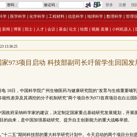
科学
|
医学科学
|
化学科学
|
工程材料
|
信息科学
|
地球科学
|
数理科学
|
管理
|
新闻
|
博客
|
院士
|
人才
|
会议
|
基金
|
论文
|
绘图
|
视频·直播
|
小柯机器人
|
 13:36:25
国家973项目启动 科技部副司长吁留学生回国发
8日电 18日，中国科学院广州生物医药与健康研究院的“发育与生殖重要哺乳
s多能性差异及其调控的分子机制研究”两个项目作为973首席项目在白云
年，中国政府采纳科学家的建议，决定制定国家重点基础研究发展规划，开展
项目的由来，是中国加强基础研究、提升自主创新能力的重大战略举措。
人“十二五”期间科技部的重大科学研究计划中。今天启动的两个项目分别