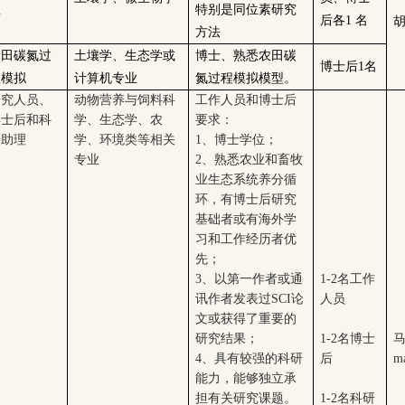
程
特别是同位素研究
后各1 名
胡
方法
农田碳氮过
土壤学、生态学或
博士、熟悉农田碳
博士后1名
程模拟
计算机专业
氮过程模拟模型。
研究人员、
动物营养与饲料科
工作人员和博士后
博士后和科
学、生态学、农
要求：
研助理
学、环境类等相关
1
、博士学位；
专业
2
、熟悉农业和畜牧
业生态系统养分循
环，有博士后研究
基础者或有海外学
习和工作经历者优
先；
3
、以第一作者或通
1-2
名工作
讯作者发表过SCI论
人员
文或获得了重要的
研究结果；
1-2
名博士
4
、具有较强的科研
后
ma
能力，能够独立承
担有关研究课题。
1-2
名科研