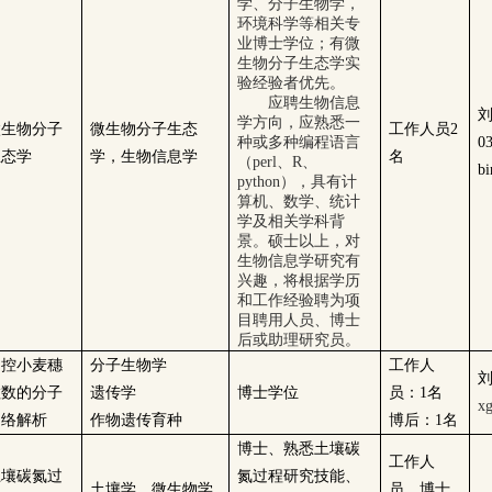
学、分子生物学，
环境科学等相关专
业博士学位；有微
生物分子生态学实
验经验者优先。
应聘生物信息
学方向，应熟悉一
微生物分子
微生物分子生态
工作人员2
种或多种编程语言
0
生态学
学，生物信息学
名
（perl、R、
bi
python），具有计
算机、数学、统计
学及相关学科背
景。硕士以上，对
生物信息学研究有
兴趣，将根据学历
和工作经验聘为项
目聘用人员、博士
后或助理研究员。
调控小麦穗
分子生物学
工作人
粒数的分子
遗传学
博士学位
员：1名
xg
网络解析
作物遗传育种
博后：1名
博士、熟悉土壤碳
工作人
土壤碳氮过
氮过程研究技能、
土壤学、微生物学
员、博士