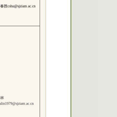
春胜cshu@sjziam.ac.cn
马林
lin1979@sjziam.ac.cn