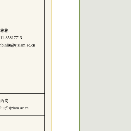
刘彬彬
311-85817713
nbinliu@sjziam.ac.cn
刘西岗
liu@sjziam.ac.cn