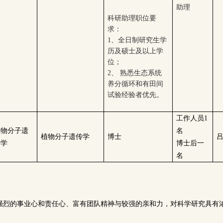
助理
科研助理职位要
求：
1
、全日制研究生学
历及硕士及以上学
位；
2
、 熟悉生态系统
养分循环和有田间
试验经验者优先。
工作人员1
植物分子遗
名
植物分子遗传学
博士
吕
传学
博士后一
名
具有强烈的事业心和责任心、富有团队精神与较强的亲和力，对科学研究具有