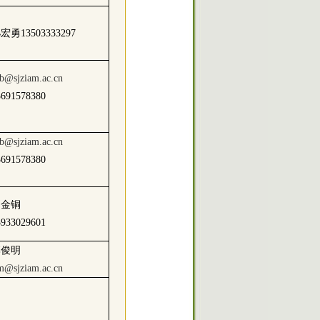
宏勇13503333297
b@sjziam.ac.cn
3691578380
b@sjziam.ac.cn
3691578380
刘金铜
3933029601
李俊明
m@sjziam.ac.cn