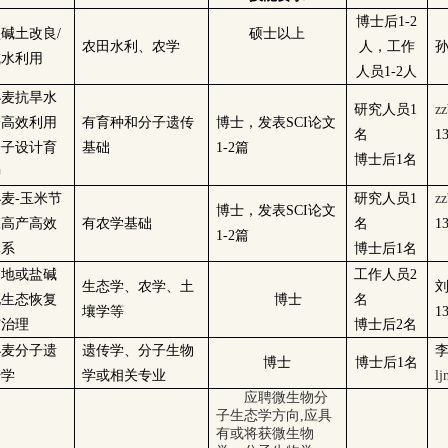
博士后1-2
碱土改良/
硕士以上
农田水利、农学
人，工作
孙
咸水利用
人员1-2人
小麦抗旱水
研究人员1
zz
分高效利用
有育种和分子遗传
博士，发表SCI论文
名
1
分子设计育
基础
1-2篇
博士后1名
种
麦-玉米节
研究人员1
zz
博士，发表SCI论文
水高产高效
有农学基础
名
1
1-2篇
体系
博士后1名
山地或盐碱
工作人员2
生态学、农学、土
地生态恢复
博士
名
壤学等
1
与治理
博士后2名
小麦分子遗
遗传学、分子生物
博士
博士后1名
传学
学或相关专业
lj
应聘微生物分
子生态学方向,应具
有或将获微生物