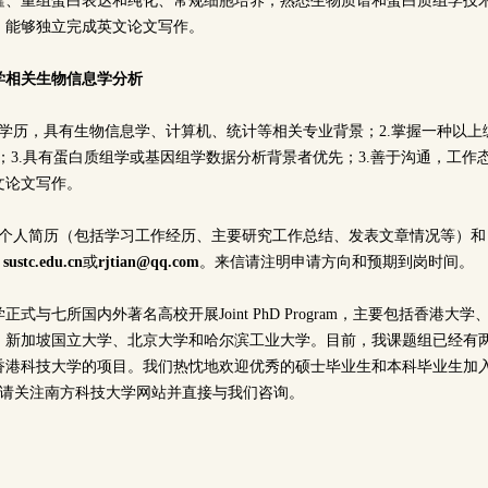
隆、重组蛋白表达和纯化、常规细胞培养；熟悉生物质谱和蛋白质组学技术
，能够独立完成英文论文写作。
学相关生物信息学分析
学历，具有生物信息学、计算机、统计等相关专业背景；2.掌握一种以上编程
件R；3.具有蛋白质组学或基因组学数据分析背景者优先；3.善于沟通，工
文论文写作。
）个人简历（包括学习工作经历、主要研究工作总结、发表文章情况等）和
 sustc.edu.cn
或
rjtian@qq.com
。来信请注明申请方向和预期到岗时间。
式与七所国内外著名高校开展Joint PhD Program，主要包括香港大
、新加坡国立大学、北京大学和哈尔滨工业大学。目前，我课题组已经有
港科技大学的项目。我们热忱地欢迎优秀的硕士毕业生和本科毕业生加入我组
具体内容请关注南方科技大学网站并直接与我们咨询。