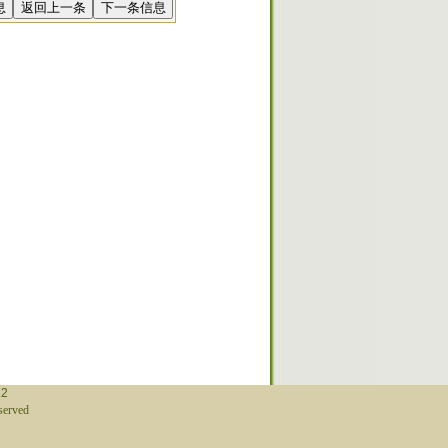
12
erved