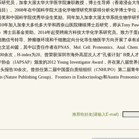
系研究员，加拿大渥太华大学医学院兼职教授，博士生导师（香港浸会大学
目）。2008年在中国科学院大连化学物理研究所获得分析化学博士学位
秀奖和中国科学院优秀毕业生奖励。同年加入加拿大渥太华系统生物学研
s教授。2010年加入加拿大多伦多大学和西奈山医院继续博士后研究，师从Tony P
R）博士后基金资助。2014年起受聘南方科技大学化学系研究员。致力于
细胞信号转导、肿瘤微环境和干细胞定向分化等生物医学方向开展了卓有
篇，其中以责任作者在PNAS、Mol. Cell. Proteomics、Anal. Chem.
000余次，H-index为20。曾荣获深圳市海外高层次人才“孔雀计划” B类人
IAPSAP）颁发的2012 Young Investigator Award，并在第八
口头报告30余次。曾担任第二届中国蛋白质组组织（CNHUPO）第二届青
ts (Nature Publishing Group)、Frontiers in Endocrinology和Austin 
推荐给好友(请输入E-mail)：