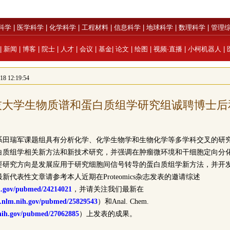
科学
|
医学科学
|
化学科学
|
工程材料
|
信息科学
|
地球科学
|
数理科学
|
管理
|
新闻
|
博客
|
院士
|
人才
|
会议
|
基金
|
论文
|
绘图
|
视频·直播
|
小柯机器人
|
 12:19:54
技大学生物质谱和蛋白质组学研究组诚聘博士后
系田瑞军课题组具有分析化学、化学生物学和生物化学等多学科交叉的研
白质组学相关新方法和新技术研究，并强调在肿瘤微环境和干细胞定向分
要研究方向是发展应用于研究细胞间信号转导的蛋白质组学新方法，并开
代表性文章请参考本人近期在Proteomics杂志发表的邀请综述
h.gov/pubmed/24214021
，并请关注我们最新在
i.nlm.nih.gov/pubmed/25829543
）和Anal. Chem.
nih.gov/pubmed/27062885
）上发表的成果。