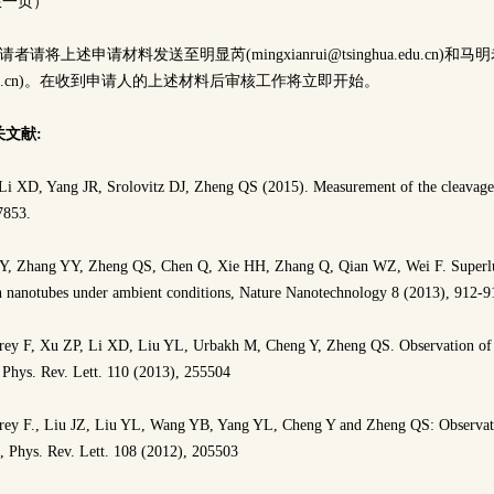
限一页）
请将上述申请材料发送至明显芮(mingxianrui@tsinghua.edu.cn)和
ghua.edu.cn)。在收到申请人的上述材料后审核工作将立即开始。
关文献:
i XD, Yang JR, Srolovitz DJ, Zheng QS (2015). Measurement of the cleavage 
7853.
Y, Zhang YY, Zheng QS, Chen Q, Xie HH, Zhang Q, Qian WZ, Wei F. Superlubr
n nanotubes under ambient conditions, Nature Nanotechnology 8 (2013), 912-
Grey F, Xu ZP, Li XD, Liu YL, Urbakh M, Cheng Y, Zheng QS. Observation of 
e, Phys. Rev. Lett. 110 (2013), 255504
Grey F., Liu JZ, Liu YL, Wang YB, Yang YL, Cheng Y and Zheng QS: Observat
e, Phys. Rev. Lett. 108 (2012), 205503