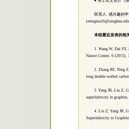
♦ 博士论文简介（
联系人: 感兴趣的申请者
(mingma16@tsin
本组最近发表的相
1. Wang W, Dai SY, L
Nature Comm. 6 (2015), 
2. Zhang RF, Ning Z
long double-walled carbo
3. Yang JR, Liu Z, 
superlubricity in graphit
4. Liu Z, Yang JR, 
Superlubricity in Graphit