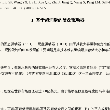
B, Liu SP, Weng YX, Lu L, Xue QK, Zhu J, Jiang Q, Wang S, Peng LM: Self-R
s. Rev. Lett. 100 (2008), 067205
1. 基于超润滑的硬盘驱动器
本的固态驱动器（SSD），硬盘驱动器（HDD）由于其较大容量和稳定性
法。现阶段制约HDD发展的主要问题是该技术难以继续增加存储大小和读
年的研究后，郑泉水教授的研究组已经在大尺度、室温和高速超润滑（“零”
突破有可能在3 - 5年内实现超润滑HDD（SLHDD）这一革命性技术，
。
12年，硬盘在世界市场价值超过300亿美元。由于能够在数量级程度提高存储
知道，可读/写存储密度与读/写头和存储介质之间的距离（H）的平方成