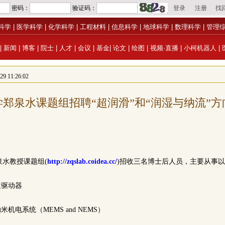
科学
|
医学科学
|
化学科学
|
工程材料
|
信息科学
|
地球科学
|
数理科学
|
管理
|
新闻
|
博客
|
院士
|
人才
|
会议
|
基金
|
论文
|
绘图
|
视频·直播
|
小柯机器人
|
 11:26:02
郑泉水课题组招聘“超润滑”和“润湿与纳流”
水教授课题组(
http://zqslab.coidea.cc/
)招收三名博士后人员，主要从事
盘驱动器
米机电系统（MEMS and NEMS）