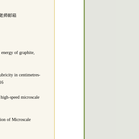
马明老师邮箱
energy of graphite,
icity in centimetres-
916
high-speed microscale
ion of Microscale