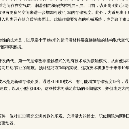
介质之间存在空气层、润滑剂层和保护材料层三层。目前，该距离H接近5
致没有更多的空间来进一步增加可读/可写的存储密度。此外，为避免由于
进入和离开存储介质的表面上。此操作需要复杂的机械系统，也导致了难以
的革命性的技术是，以厚度小于1纳米的超润滑材料层直接接触的结构取代空
摩擦和零磨损。
术会开发两代。第一代是修改非接触模式的现有技术成为接触模式，从而使得
高启动/停止的速度。预计这将在3年内实现。这项技术将服务于未来10
DD技术是更新磁存储介质。通过SLHDD技术，有可能增加存储密度15倍，
写速度，以及小型化HDD。这些技术将满足市场的长期需求，并创造更大
招聘一位对HDD研究充满兴趣的乐观、充满活力的博士。职位期限为两到
盘驱动器。