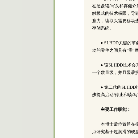
在硬盘读/写头和存储
触模式的技术极限，导
擦力，读取头需要移动
存储系统。
♦ SLHDD关键
动的零件之间具有“零”
♦ 该SLHDD技
一个数量级，并且显著提
♦ 第二代的SLH
步提高启动/停止和读/
主要工作职能：
本博士后位置旨在
点研究基于超润滑的硬