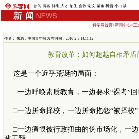
新闻
博客
群组
人才
招生
会议
论文
基金
科普
小白鼠
科学网首页
>
新闻中心
>正
作者： 来源：中国青年报 发布时间：2010-2-3 14:11:12
教育改革：如何超越自相矛盾
这是一个近乎荒诞的局面：
□一边呼唤素质教育，一边要求“裸考”回
□一边拼命择校，一边拼命抱怨“被择校”
□一边痛恨被行政扭曲的伪市场化，一
政干预