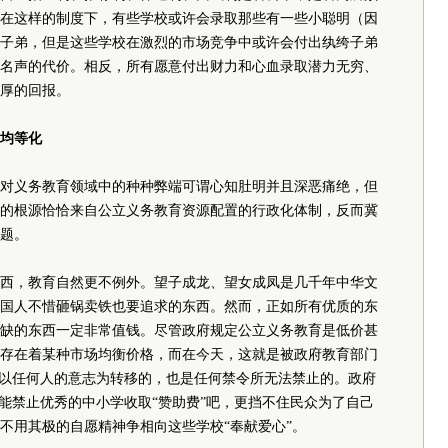
在这样的制度下，有些学校或许会录取那些有一些小聪明（因
子弟，但是这些学校在激烈的市场竞争中或许会付出纨绔子弟
名声的代价。相反，所有愿意付出财力和心血录取潜力无穷、
厚的回报。
均等化
对义务教育领域中的种种弊端可谓心知肚明并且深恶痛绝，但
的根源恰恰来自公立义务教育资源配置的行政化体制，反而冀
题。
西，教育自然更不例外。望子成龙、望女成凤是几千年中华文
国人不惜砸锅卖铁也要追求的东西。然而，正如所有优质的东
缺的东西一定非常值钱。尽管政府规定公立义务教育是低价甚
存在着某种市场均衡价格，而在今天，这就是被政府教育部门
不以任何人的意志为转移的，也是任何禁令所无法禁止的。政府
不能禁止优秀的中小学收取“赞助费”吧，更挡不住民众为了自己
不用其极的自愿精神争相向这些学校“奉献爱心”。