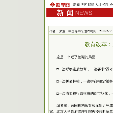
新闻
博客
群组
人才
招生
会
作者： 来源：中国青年报 发布时间：2010-2-3 14:
教育改革：
这是一个近乎荒诞的局面：
□一边呼唤素质教育，一边要求“裸考
□一边拼命择校，一边拼命抱怨“被择
□一边痛恨被行政扭曲的伪市场化，
编者按：民间机构长策智库新近完成
家、北京大学政府管理学院教授顾昕执笔