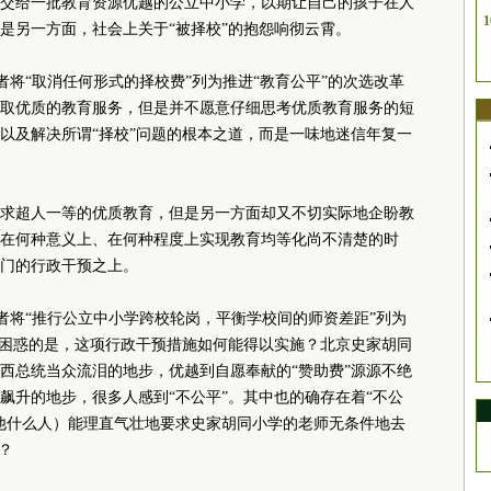
方式送交给一批教育资源优越的公立中小学，以期让自己的孩子在人
1
是另一方面，社会上关于“被择校”的抱怨响彻云霄。
访者将“取消任何形式的择校费”列为推进“教育公平”的次选改革
取优质的教育服务，但是并不愿意仔细思考优质教育服务的短
以及解决所谓“择校”问题的根本之道，而是一味地迷信年复一
求超人一等的优质教育，但是另一方面却又不切实际地企盼教
在何种意义上、在何种程度上实现教育均等化尚不清楚的时
门的行政干预之上。
访者将“推行公立中小学跨校轮岗，平衡学校间的师资差距”列为
人困惑的是，这项行政干预措施如何能得以实施？北京史家胡同
西总统当众流泪的地步，优越到自愿奉献的“赞助费”源源不绝
飙升的地步，很多人感到“不公平”。其中也的确存在着“不公
他什么人）能理直气壮地要求史家胡同小学的老师无条件地去
？