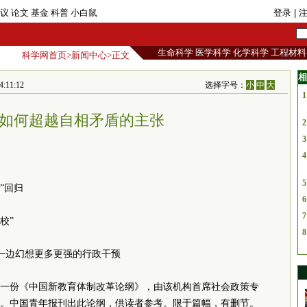
议
论文
基金
科普
小白鼠
登录
| 
生命科学
医学科学
化学科学
工程材料
科学网首页
>
新闻中心
>正文
相
11:12
选择字号：
小
中
大
1
如何超越自相矛盾的主张
2
3
4
5
”回归
6
7
校”
8
一边幻想更多更强的行政干预
一份《中国新教育体制改革论纲》，由该机构首席社会政策专
。中国青年报刊出此论纲，供读者参考。限于篇幅，有删节。