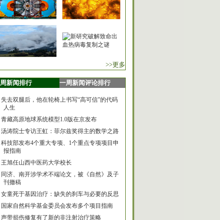
>>更多
周新闻排行
一周新闻评论排行
失去双腿后，他在轮椅上书写“高可信”的代码
人生
青藏高原地球系统模型1.0版在京发布
汤涛院士专访王虹：菲尔兹奖得主的数学之路
科技部发布4个重大专项、1个重点专项项目申
报指南
王旭任山西中医药大学校长
同济、南开涉学术不端论文，被《自然》及子
刊撤稿
女童死于基因治疗：缺失的刹车与必要的反思
国家自然科学基金委员会发布多个项目指南
声带损伤修复有了新的非注射治疗策略