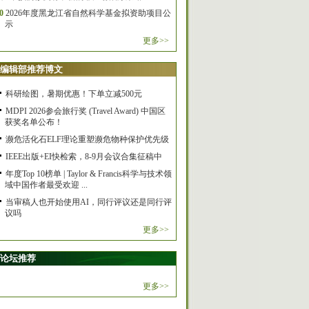
0
2026年度黑龙江省自然科学基金拟资助项目公
示
更多>>
编辑部推荐博文
科研绘图，暑期优惠！下单立减500元
MDPI 2026参会旅行奖 (Travel Award) 中国区
获奖名单公布！
濒危活化石ELF理论重塑濒危物种保护优先级
IEEE出版+EI快检索，8-9月会议合集征稿中
年度Top 10榜单 | Taylor & Francis科学与技术领
域中国作者最受欢迎 ...
当审稿人也开始使用AI，同行评议还是同行评
议吗
更多>>
论坛推荐
更多>>