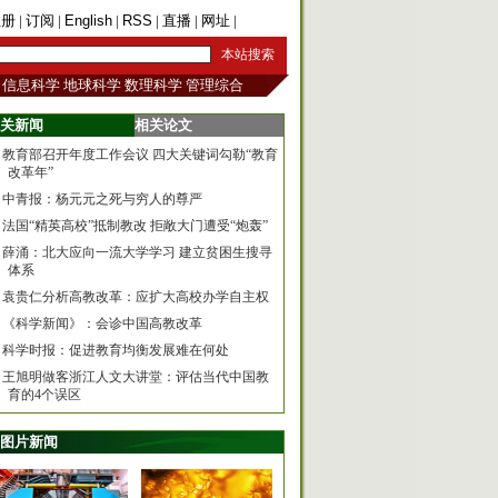
注册
|
订阅
|
English
|
RSS
|
直播
|
网址
|
手机版
信息科学
地球科学
数理科学
管理综合
关新闻
相关论文
教育部召开年度工作会议 四大关键词勾勒“教育
改革年”
中青报：杨元元之死与穷人的尊严
法国“精英高校”抵制教改 拒敞大门遭受“炮轰”
薛涌：北大应向一流大学学习 建立贫困生搜寻
体系
袁贵仁分析高教改革：应扩大高校办学自主权
《科学新闻》：会诊中国高教改革
科学时报：促进教育均衡发展难在何处
王旭明做客浙江人文大讲堂：评估当代中国教
育的4个误区
图片新闻