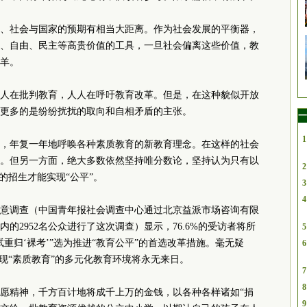
、社会与国家的预期有相当大距离。作为社会发展的平衡器，
、自由、民主等高贵价值的工具，一旦社会偏离这些价值，教
羊。
人在批判教育，人人在呼吁教育改革。但是，在这种貌似开放
更多的是纷纷扰扰的取向和自相矛盾的主张。
一
1
，年复一年地呼唤各种素质教育的新教育理念。在这样的社会
。但另一方面，绝大多数依然坚持唯分数论，坚持认为只有以
2
的招生才能实现“公平”。
3
4
炉的民意调查（中国青年报社会调查中心通过北京益派市场咨询有限
的2952名公众进行了这次调查）显示，76.6%的受访者将所
5
重归‘裸考’”选为推进“教育公平”的首选改革措施。毫无疑
6
现“素质教育”的多元化教育环境将永无来日。
7
8
愿精神，千方百计地将成千上万的金钱，以各种各样诸如“捐
9