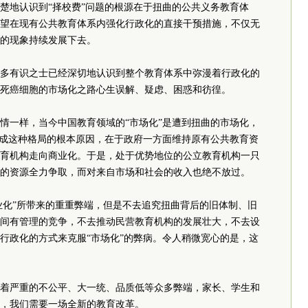
楚地认识到“择校费”问题的根源在于扭曲的公共义务教育体
望在现有公共教育体系内强化行政化的直接干预措施，不仅无
的现象持续发展下去。
多有识之士已经深切地认识到整个教育体系中弥漫着行政化的
死癌细胞的市场化之路心生误解、疑虑、困惑和彷徨。
情一样，当今中国教育领域的“市场化”是遭到扭曲的市场化，
造成这种格局的根本原因，在于政府一方面维持原有公共教育资
育机构走向商业化。于是，处于优势地位的公立教育机构一只
的资源全力争取，而对来自市场和社会的收入也绝不放过。
产业化”所带来的重重弊端，但是不去追究扭曲背后的旧体制、旧
间有管理的竞争，不去推动民营教育机构的发展壮大，不去设
行政化的方式来克服“市场化”的弊病。令人稍微宽心的是，这
着严重的不公平、大一统、品质低等众多弊端，家长、学生和
，我们需要一场全新的教育改革。