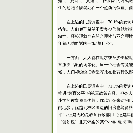
赠”、“赞助”、“共建”、“补课费”的
生的起跑阶段就处在一个超前的位置。但
在上述的民意调查中，76.1%的受
措施。人们似乎希望不费多少代价就能获
缺性、择校现象存在的合理性与不合理性
年都无功而返的一纸“禁止令”。
一方面，人人都在追求或至少渴望追
育服务品质的均等化。当一个社会究竟能
候，人们却纷纷把希望寄托在教育行政部
在上述的民意调查中，71.5%的受
推进“教育公平”的第三政策选择。但令
小学的教育质量优越，优越到令来访的巴
的地步，优越到校区周边的旧房也能价格
平”，但是无论是教育行政部门（还是其
（譬如说）北京怀柔的某个小学“轮岗”吗