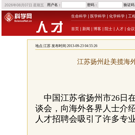
生命科学
|
医学科学
|
化学科学
|
工
首页
|
新闻
|
博客
|
院士
|
人才
|
会议
地点:
江苏
发布时间:2013-09-23 04:55:26
江苏扬州赴美揽海外
中国江苏省扬州市26日
谈会，向海外各界人士介
人才招聘会吸引了许多专