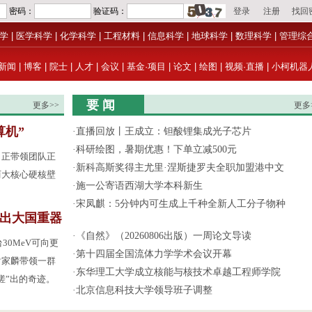
学
|
医学科学
|
化学科学
|
工程材料
|
信息科学
|
地球科学
|
数理科学
|
管理综
新闻
|
博客
|
院士
|
人才
|
会议
|
基金·项目
|
论文
|
绘图
|
视频·直播
|
小柯机器
要 闻
更多>>
更多
算机”
·
直播回放丨王成立：钽酸锂集成光子芯片
·
科研绘图，暑期优惠！下单立减500元
，正带领团队正
·
新科高斯奖得主尤里·涅斯捷罗夫全职加盟港中文
两大核心硬核壁
·
施一公寄语西湖大学本科新生
·
宋凤麒：5分钟内可生成上千种全新人工分子物种
”出大国重器
·
《自然》（20260806出版）一周论文导读
30MeV可向更
·
第十四届全国流体力学学术会议开幕
谢家麟带领一群
·
东华理工大学成立核能与核技术卓越工程师学院
搓”出的奇迹。
·
北京信息科技大学领导班子调整