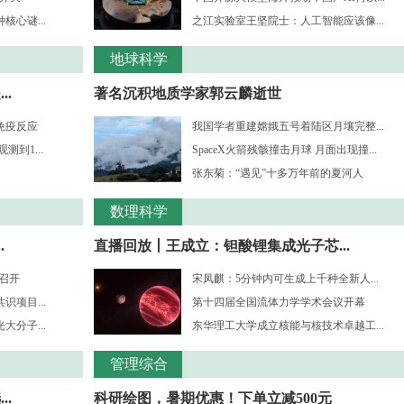
心谜...
之江实验室王坚院士：人工智能应该像...
地球科学
.
著名沉积地质学家郭云麟逝世
免疫反应
我国学者重建嫦娥五号着陆区月壤完整...
到1...
SpaceX火箭残骸撞击月球 月面出现撞...
张东菊：“遇见”十多万年前的夏河人
数理科学
.
直播回放丨王成立：钽酸锂集成光子芯...
”召开
宋凤麒：5分钟内可生成上千种全新人...
项目...
第十四届全国流体力学学术会议开幕
分子...
东华理工大学成立核能与核技术卓越工...
管理综合
..
科研绘图，暑期优惠！下单立减500元