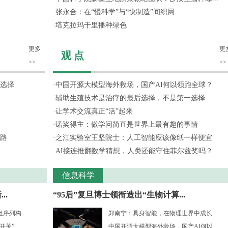
·
张永合：在“慢科学”与“快制造”间织网
·
塔克拉玛干里播种绿色
更多
更
观 点
>>
>>
选择
·
中国开源大模型海外救场，国产AI何以领跑全球？
·
辅助生殖技术是治疗的最后选择，不是第一选择
·
让学术交流真正“活”起来
·
诺奖得主：做学问简直是世界上最有趣的事情
路
·
之江实验室王坚院士：人工智能应该像纸一样便宜
·
AI接连推翻数学猜想，人类还能守住菲尔兹奖吗？
信息科学
..
“95后”复旦博士领衔造出“生物计算...
列构...
郑南宁：具身智能，在物理世界中成长
开关”
中国开源大模型海外救场，国产AI何以...