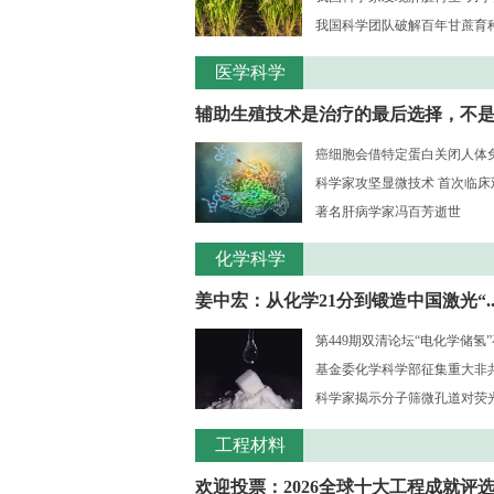
我国科学团队破解百年甘蔗育种核
医学科学
辅助生殖技术是治疗的最后选择，不是..
癌细胞会借特定蛋白关闭人体
科学家攻坚显微技术 首次临床观测
著名肝病学家冯百芳逝世
化学科学
姜中宏：从化学21分到锻造中国激光“..
第449期双清论坛“电化学储氢
基金委化学科学部征集重大非共识
科学家揭示分子筛微孔道对荧光大
工程材料
欢迎投票：2026全球十大工程成就评选.