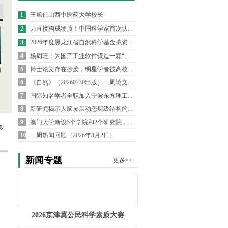
1
王旭任山西中医药大学校长
2
力直接构成物质！中国科学家首次认...
3
2026年度黑龙江省自然科学基金拟资...
4
杨周旺：为国产工业软件锻造一颗“...
5
博士论文存在抄袭，明星学者被高校...
病
6
《自然》（20260730出版）一周论文...
7
国际知名学者全职加入宁波东方理工...
8
新研究揭示人脑皮层动态层级结构的...
9
澳门大学新设5个学院和2个研究院，...
多
10
一周热闻回顾（2026年8月2日）
新闻专题
更多>>
2026京津冀公民科学素质大赛