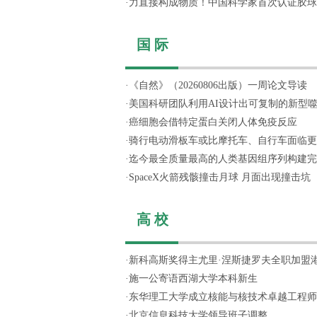
·
力直接构成物质！中国科学家首次认证胶球
国 际
·
《自然》（20260806出版）一周论文导读
·
美国科研团队利用AI设计出可复制的新型
·
癌细胞会借特定蛋白关闭人体免疫反应
·
骑行电动滑板车或比摩托车、自行车面临更
·
迄今最全质量最高的人类基因组序列构建完
·
SpaceX火箭残骸撞击月球 月面出现撞击坑
高 校
·
新科高斯奖得主尤里·涅斯捷罗夫全职加盟
·
施一公寄语西湖大学本科新生
·
东华理工大学成立核能与核技术卓越工程师
·
北京信息科技大学领导班子调整