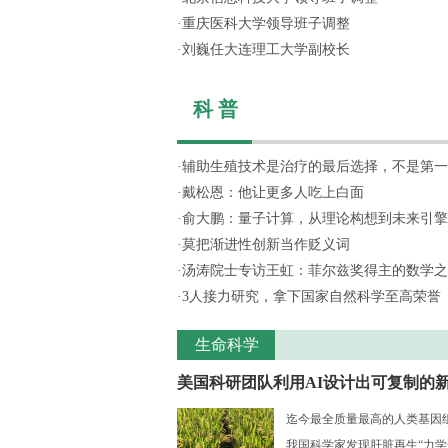
·
重庆医科大学领导班子调整
·
刘巍任大连理工大学副校长
科 普
·
辅助生殖技术是治疗的最后选择，不是第一
·
戴松恩：他让更多人吃上白面
·
俞大鹏：量子计算，从理论构想到未来引擎
·
莫把渐进性创新当作贬义词
·
汤涛院士专访王虹：菲尔兹奖得主的数学之
·
3人接力研究，拿下国家自然科学至高荣誉
生命科学
美国科研团队利用AI设计出可复制的新.
迄今最全质量最高的人类基因组序
我国科学家发现肝脏再生“力学