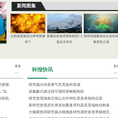
新闻图集
太阳表面最高分辨率图像
青藏高原地球系统模型1.0
新研究破解致命出血热
来了
版在京发布
毒复制之谜
更多
更
科报快讯
>>
>>
测...
·
研究揭示绿茶香气究竟如何形成
实...
·
茶氨酸代谢过程可调控茶树耐热性
机...
·
研究发现海南五指山大叶种红茶具有独特品质
·
新研究发现灵长类未知重复序列及其亚端粒结构多...
·
大规模协同研究揭示植物多样性调控多营养级相互...