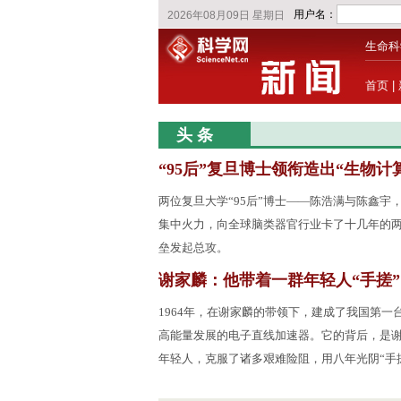
生命科
首页
|
头 条
“95后”复旦博士领衔造出“生物计
两位复旦大学“95后”博士——陈浩满与陈鑫宇
集中火力，向全球脑类器官行业卡了十几年的
垒发起总攻。
谢家麟：他带着一群年轻人“手搓
1964年，在谢家麟的带领下，建成了我国第一台
高能量发展的电子直线加速器。它的背后，是
年轻人，克服了诸多艰难险阻，用八年光阴“手