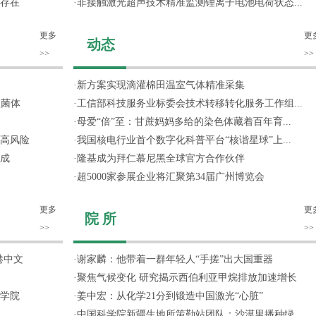
存在
·
非接触激光超声技术精准监测锂离子电池电荷状态...
更多
更
动态
>>
>>
·
新方案实现滴灌棉田温室气体精准采集
噬菌体
·
工信部科技服务业标委会技术转移转化服务工作组...
·
母爱“倍”至：甘蔗妈妈多给的染色体藏着百年育...
高风险
·
我国核电行业首个数字化科普平台“核谐星球”上...
成
·
隆基成为拜仁慕尼黑全球官方合作伙伴
·
超5000家参展企业将汇聚第34届广州博览会
更多
更
院 所
>>
>>
港中文
·
谢家麟：他带着一群年轻人“手搓”出大国重器
·
聚焦气候变化 研究揭示西伯利亚甲烷排放加速增长
学院
·
姜中宏：从化学21分到锻造中国激光“心脏”
·
中国科学院新疆生地所策勒站团队：沙漠里播种绿...