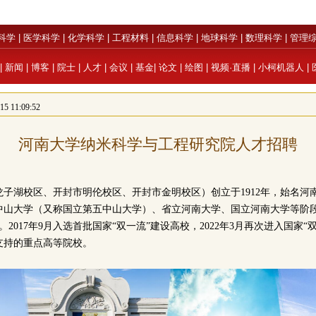
科学
|
医学科学
|
化学科学
|
工程材料
|
信息科学
|
地球科学
|
数理科学
|
管理
|
新闻
|
博客
|
院士
|
人才
|
会议
|
基金
|
论文
|
绘图
|
视频·直播
|
小柯机器人
|
 11:09:52
河南大学纳米科学与工程研究院人才招聘
龙子湖校区、开封市明伦校区、开封市金明校区）创立于1912年，始名河
山大学（又称国立第五中山大学）、省立河南大学、国立河南大学等阶段，
。2017年9月入选首批国家“双一流”建设高校，2022年3月再次进入国家
支持的重点高等院校。