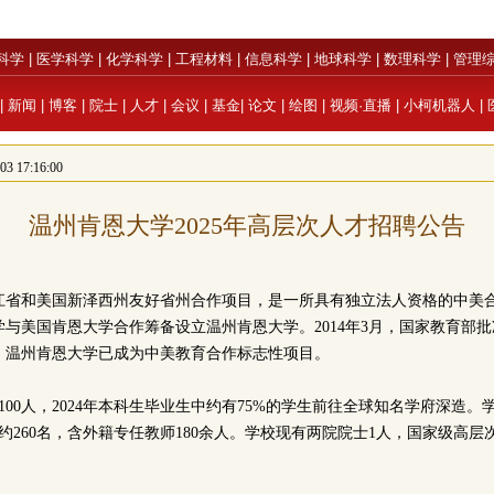
科学
|
医学科学
|
化学科学
|
工程材料
|
信息科学
|
地球科学
|
数理科学
|
管理
|
新闻
|
博客
|
院士
|
人才
|
会议
|
基金
|
论文
|
绘图
|
视频·直播
|
小柯机器人
|
 17:16:00
温州肯恩大学2025年高层次人才招聘公告
省和美国新泽西州友好省州合作项目，是一所具有独立法人资格的中美合作大
与美国肯恩大学合作筹备设立温州肯恩大学。2014年3月，国家教育部
，温州肯恩大学已成为中美教育合作标志性项目。
100人，2024年本科生毕业生中约有75%的学生前往全球知名学府深造
师约260名，含外籍专任教师180余人。学校现有两院院士1人，国家级高层