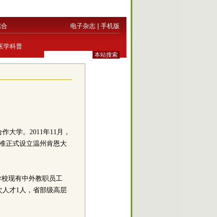
综合
电子杂志
|
手机版
医学科普
学。2011年11月，
批准正式设立温州肯恩大
。学校现有中外教职员工
次人才1人，省部级高层