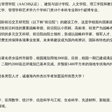
共管理学院（AACSB认证）、建筑与设计学院、人文学院、理工学院和教
文学、管理学和艺术学六个学科门类18个本科专业和9个硕博专业。
国际前沿交叉研究院（以下称“前沿院”）的建设工作。这是学校面向国家
聚焦前沿科技的重要战略举措。前沿院以小而精、高标准、轻资产为战略
组织的多元交叉科研。前沿院由院士领衔，形成以战略科学家、领军人才
经费支持保障各项事业发展。未来将建设成为国内有辨识、国际有特色的
的著名侨乡温州市丽岙，校园规划用地3000亩。目前，校园一期已建成满
。二期约2000亩总评规划已基本完成。并预留1400平方米的场地专供海
揽各类型人才，诚邀海内外杰出学者加盟温州肯恩大学！
学、应用数学、统计学、信息科学与工程、生命科学、先进材料、新能源
领域。