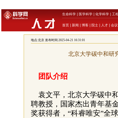
生命科学
|
医学科学
|
化学科学
|
工
首页
|
新闻
|
博客
|
院士
|
人才
|
会议
地点:
北京
发布时间:2025-04-21 16:31:01
北京大学碳中和研
团队介绍
袁文平，北京大学碳中
聘教授，国家杰出青年基
奖获得者，“科睿唯安”全球