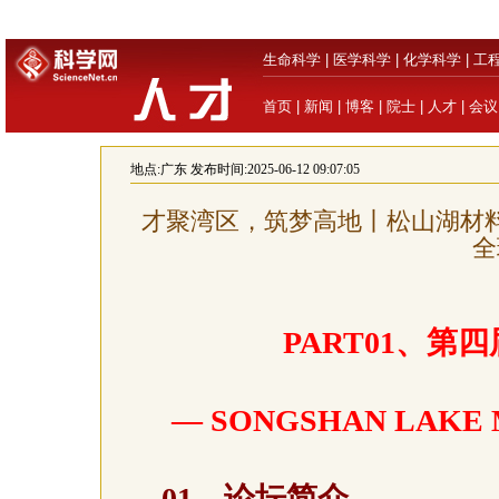
生命科学
|
医学科学
|
化学科学
|
工
首页
|
新闻
|
博客
|
院士
|
人才
|
会议
地点:
广东
发布时间:2025-06-12 09:07:05
才聚湾区，筑梦高地丨松山湖材
全
PART
01、
第四
— SONGSHAN LAKE
01、论坛简介