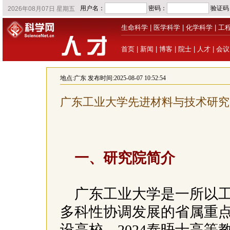
生命科学
|
医学科学
|
化学科学
|
工
首页
|
新闻
|
博客
|
院士
|
人才
|
会议
地点:
广东
发布时间:2025-08-07 10:52:54
广东工业大学先进材料与技术研究
一、研究院简介
广东工业大学是一所以
多科性协调发展的省属重
设高校。2024泰晤士高