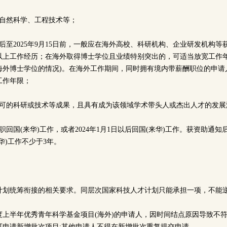
要为自然科学、工程技术等；
学位后至2025年9月15日前，一般应在海外高校、科研机构、企业研发机构
月以上工作经历；在海外取得博士学位且业绩特别突出的，可适当放宽工作
海外博士学位的情况)。在海外工作期间，同时拥有境内带薪酬职位的申请
工作年限；
家认可的科研或技术等成果，且具有成为该领域学术带头人或杰出人才的发
全职回国(来华)工作，或者2024年1月1日以后回国(来华)工作。获资助通
华)工作不少于3年。
计划统筹衔接的相关要求。同层次国家科技人才计划只能承担一项，不能
年度上半年优秀青年科学基金项目(海外)的申请人，因时间结点原因导致不
可申请新增批次项目;其他申请人不得在新增批次重复提交申请。