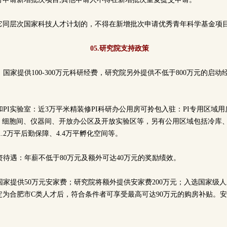
其它同层次国家科技人才计划的，不得在新增批次申请优秀青年科学基金项目
05.研究院支持政策
持：国家提供100-300万元科研经费，研究院另外提供不低于800万元的启
间和PI实验室：近3万平米精装修PI科研办公用房可拎包入驻：PI专用区域用
室、细胞间、仪器间、开放办公区及开放实验区等，另有公用区域包括冷库
1.2万平后勤保障、4.4万平孵化空间等。
薪资待遇：年薪不低于80万元及额外可达40万元的奖励绩效。
：国家提供50万元安家费；研究院将额外提供安家费200万元；入选国家级
为合肥市C类人才后，符合条件者可享受最高可达90万元的购房补贴。安