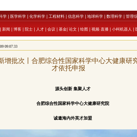
科学
|
医学科学
|
化学科学
|
工程材料
|
信息科学
|
地球科学
|
数理科学
|
管理
|
新闻
|
博客
|
院士
|
人才
|
会议
|
基金
|
论文
|
绘图
|
视频·直播
|
小柯机器人
|
 09:07:33
优青新增批次丨合肥综合性国家科学中心大健康研
才依托申报
源头创新 集聚人才
合肥综合性国家科学中心大健康研究院
诚邀海内外英才加盟