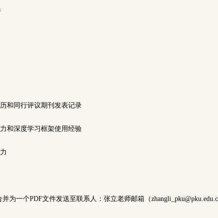
析
经历和同行评议期刊发表记录
能力和深度学习框架使用经验
能力
一个PDF文件发送至联系人：张立老师邮箱（zhangli_pku@pku.edu.