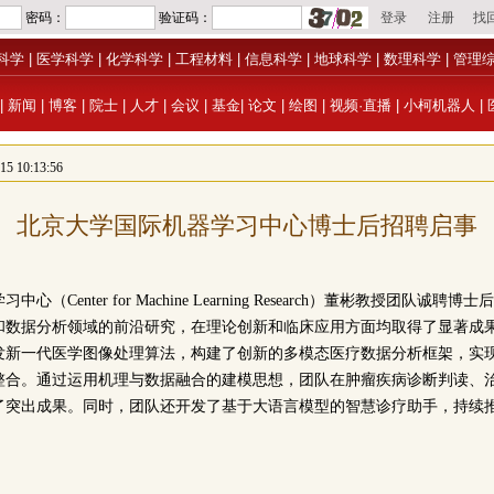
科学
|
医学科学
|
化学科学
|
工程材料
|
信息科学
|
地球科学
|
数理科学
|
管理
|
新闻
|
博客
|
院士
|
人才
|
会议
|
基金
|
论文
|
绘图
|
视频·直播
|
小柯机器人
|
 10:13:56
北京大学国际机器学习中心博士后招聘启事
（Center for Machine Learning Research）董彬教授团队
和数据分析领域的前沿研究，在理论创新和临床应用方面均取得了显著成
发新一代医学图像处理算法，构建了创新的多模态医疗数据分析框架，实
整合。通过运用机理与数据融合的建模思想，团队在肿瘤疾病诊断判读、
了突出成果。同时，团队还开发了基于大语言模型的智慧诊疗助手，持续