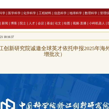
科学
|
医学科学
|
化学科学
|
工程材料
|
信息科学
|
地球科学
|
数理科学
|
管理
|
新闻
|
博客
|
院士
|
人才
|
会议
|
基金
|
论文
|
绘图
|
视频·直播
|
小柯机器人
|
 18:16:37
江创新研究院诚邀全球英才依托申报2025年海
增批次）