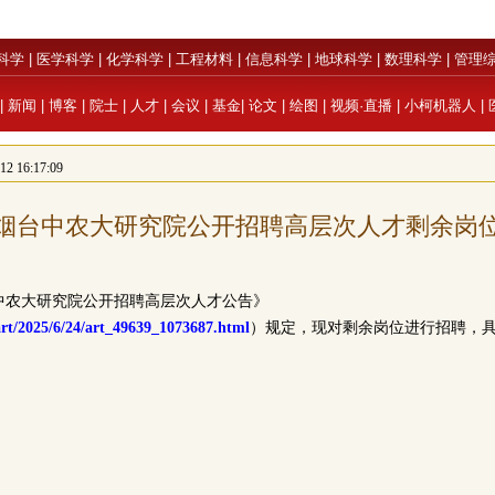
科学
|
医学科学
|
化学科学
|
工程材料
|
信息科学
|
地球科学
|
数理科学
|
管理
|
新闻
|
博客
|
院士
|
人才
|
会议
|
基金
|
论文
|
绘图
|
视频·直播
|
小柯机器人
|
 16:17:09
5年烟台中农大研究院公开招聘高层次人才剩余岗
台中农大研究院公开招聘
高层次人才
公告》
/art/2025/6/24/art_49639_1073687.html
）规定，现对剩余岗位进行招聘，