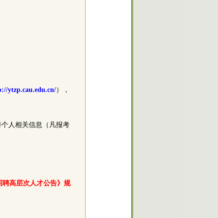
p://ytzp.cau.edu.cn/
），
善个人相关信息（凡报考
招聘
高层次人才
公告》规