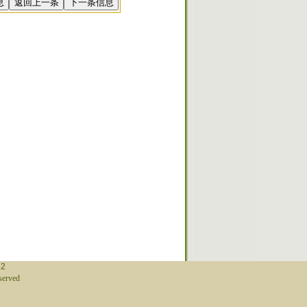
12
erved