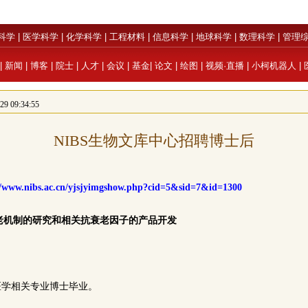
科学
|
医学科学
|
化学科学
|
工程材料
|
信息科学
|
地球科学
|
数理科学
|
管理
|
新闻
|
博客
|
院士
|
人才
|
会议
|
基金
|
论文
|
绘图
|
视频·直播
|
小柯机器人
|
 09:34:55
NIBS生物文库中心招聘博士后
//www.nibs.ac.cn/yjsjyimgshow.php?cid=5&sid=7&id=1300
老机制的研究和相关抗衰老因子的产品开发
医学相关专业博士毕业。