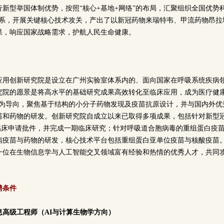
新型举国体制优势，按照“核心+基地+网络”的布局，汇聚组织全国优势
体系，开展关键核心技术攻关，产出了以新冠药物来瑞特韦、甲流药物昂拉地
果，响应国家战略需求，护航人民生命健康。
应用创新研究院是设立在广州实验室体系内的、面向国家在呼吸系统疾病
究院的愿景是将高水平的基础研究成果高效转化至临床应用，成为医疗健康
化为导向，聚焦基于结构的小分子药物发现及疫苗抗原设计，并与国内外优
苗和药物的研发。创新研究院自成立以来已取得多项成果，包括针对新型
得临床申请批件，并完成一期临床研究；针对呼吸道合胞病毒的重组蛋白疫
病疫苗与药物的研发，核心技术平台包括重组蛋白亚单位疫苗与核酸疫苗
一位在生物信息学与人工智能交叉领域富有经验和热情的优秀人才，共同
聘条件
息高级工程师（AI与计算生物学方向）