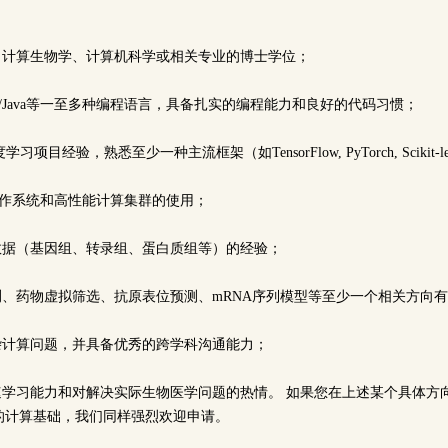
学、计算生物学、计算机科学或相关专业的博士学位；
thon/R/Java等一至多种编程语言，具备扎实的编程能力和良好的代码习惯；
习项目经验，熟悉至少一种主流框架（如TensorFlow, PyTorch, Scikit-l
Unix操作系统和高性能计算集群的使用；
学数据（基因组、转录组、蛋白质组等）的经验；
测、药物虚拟筛选、抗原表位预测、mRNA序列模型等至少一个相关方向
复杂计算问题，并具备优秀的跨学科沟通能力；
快速学习能力和对解决实际生物医学问题的热情。 如果您在上述某个具体方
的计算基础，我们同样强烈欢迎申请。