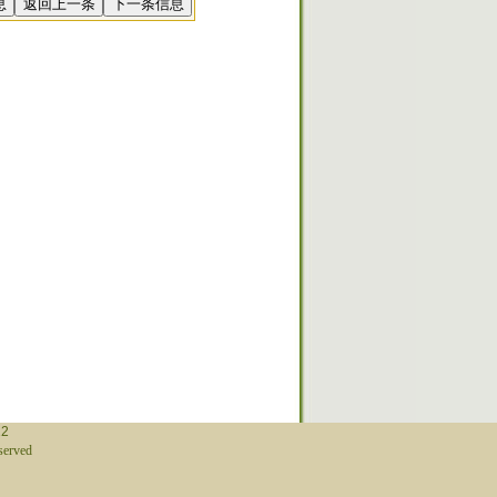
12
erved