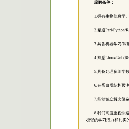
应聘条件：
1.拥有生物信息
2.精通Perl/Py
3.具备机器学习/深度学
4.熟悉Linux/
5.具备处理多组
6.在蛋白质结构预
7.能够独立解决
8.我们高度重视
极强的学习潜力和扎实