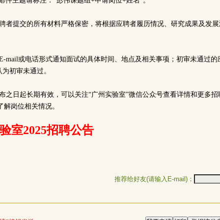
b.ac.cn，邮件主题请标注：“彭伟课题组+申请岗位+姓名”。
应聘者提交的所有材料严格保密，将根据应聘者履历情况、研究成果及发展
E-mail或电话形式通知面试的具体时间、地点及相关事项；初审未通过
认为初审未通过。
布之日起长期有效，可以关注“广州实验室”微信公众号查看详情和更多招
了解岗位相关情况。
验室2025招聘公告
推荐给好友(请输入E-mail)：