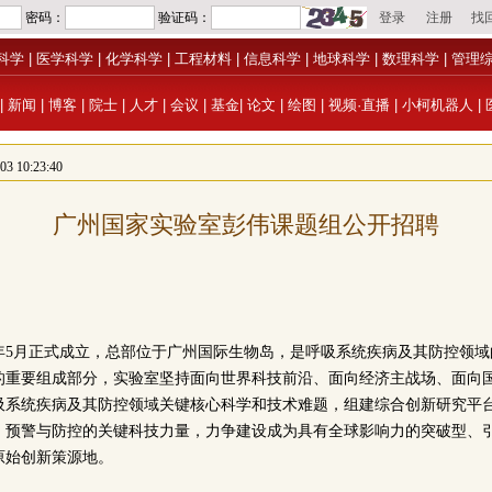
科学
|
医学科学
|
化学科学
|
工程材料
|
信息科学
|
地球科学
|
数理科学
|
管理
|
新闻
|
博客
|
院士
|
人才
|
会议
|
基金
|
论文
|
绘图
|
视频·直播
|
小柯机器人
|
 10:23:40
广州国家实验室彭伟课题组公开招聘
1年5月正式成立，总部位于广州国际生物岛，是呼吸系统疾病及其防控领
的重要组成部分，实验室坚持面向世界科技前沿、面向经济主战场、面向
吸系统疾病及其防控领域关键核心科学和技术难题，组建综合创新研究平
、预警与防控的关键科技力量，力争建设成为具有全球影响力的突破型、
原始创新策源地。