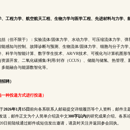
学、工程力学、航空航天工程、生物力学与医学工程、先进材料与力学、
包括（但不限于）：实验流体/固体力学、水动力学、可压缩流体力学、弹
智能感知与控制、故障诊断与预测、生物流体/固体力学、细胞与分子力学
、科学与智能计算、数字孪生技术、AR/VR技术、可视化与计算机图形
资源开发、二氧化碳捕集/利用/封存（CCUS）、储能与储氢、热管理
、多能融合与能源数智化等。
期招聘）
选一种投递方式进行投递）
于
2026年1月15日
前向各系联系人邮箱提交详细履历等个人资料，邮件主题
件发送，邮件正文为个人简单介绍及中文
300字以内
的研究成果介绍。各系
1月20日前陆续通过邮件或短信发出邀请，请及时关注并返回参会回执。