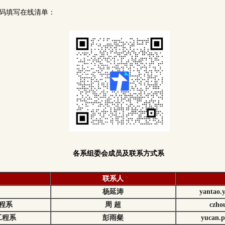
维码填写在线清单：
各系组委会成员及联系方式系
联系人
杨延涛
yantao.
程系
周 超
czho
工程系
彭雨粲
yucan.