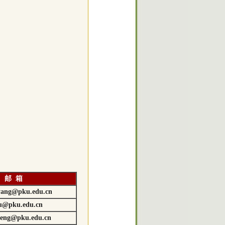
邮 箱
yang@pku.edu.cn
u@pku.edu.cn
peng@pku.edu.cn