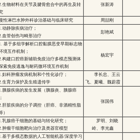
2.生物材料在关节及腱骨愈合中的再生及转
张新涛
究
慢性淋巴水肿外科诊治基础与临床研究
周喆刚
1.动静脉疾病治疗；
彭艳斌
2.血管创伤与畸形治疗
1. 基于多组学解析口腔黏膜恶变早期标志物
环境互作机制；
杨宏宇
2.构建口腔癌新辅助免疫治疗多模态预测体
探索免疫逃逸与耐药微环境互作机制
1.妇科肿瘤发病机制和个性化诊疗；
李长忠、王云
2.生育力保护及生殖遗传学
飞、夏曦、魏蔚霞
1.胰腺疾病的发生发展（胰腺炎、胰腺癌
；
张国伟
2.肝脏疾病的分子调控（肝癌、非酒精性脂
等）
1.乳腺癌干细胞的基础与转化研究；
罗明、刘晓
2.肿瘤干细胞靶向治疗及类器官模型
岭、李光鑫
1.基于多模态数据的人工智能机器/深度学习