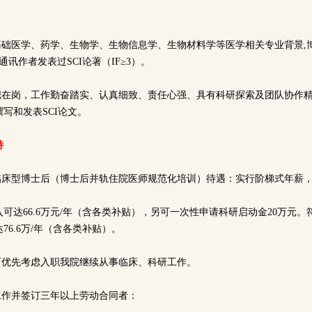
、基础医学、药学、生物学、生物信息学、生物材料学等医学相关专业背景,
讯作者发表过SCI论著（IF≥3）。
全职在岗，工作勤奋踏实、认真细致、责任心强、具有科研探索及团队协作
写和发表SCI论文。
持
和临床型博士后（博士后并轨住院医师规范化培训）待遇：实行阶梯式年薪
可达66.6万元/年（含各类补贴），另可一次性申请科研启动金20万元
76.6万/年（含各类补贴）。
，可优先考虑入职我院继续从事临床、科研工作。
工作并签订三年以上劳动合同者：