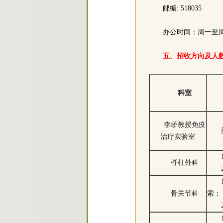
邮编: 518035
办公时间：周一至周五（节
五、招收方向及人
科室
李峤教授免疫
治疗实验室
脊柱外科
骨关节科
索；