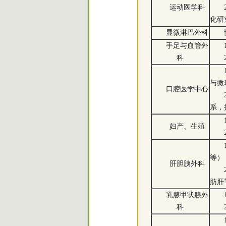
运动医学科
化研
显微淋巴外科
手足与血管外
科
与微
口腔医学中心
系，
妇产、生殖
等）
肝胆胰外科
肪肝
乳腺甲状腺外
科