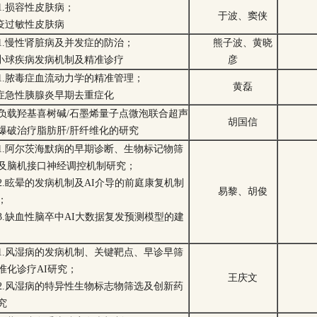
1.损容性皮肤病；
于波、窦侠
免疫过敏性皮肤病
1.慢性肾脏病及并发症的防治；
熊子波、黄晓
肾小球疾病发病机制及精准诊疗
彦
1.脓毒症血流动力学的精准管理；
黄磊
重症急性胰腺炎早期去重症化
负载羟基喜树碱/石墨烯量子点微泡联合超声
胡国信
爆破治疗脂肪肝/肝纤维化的研究
1.阿尔茨海默病的早期诊断、生物标记物筛
及脑机接口神经调控机制研究；
2.眩晕的发病机制及AI介导的前庭康复机制
易黎、胡俊
；
3.缺血性脑卒中AI大数据复发预测模型的建
1.风湿病的发病机制、关键靶点、早诊早筛
准化诊疗AI研究；
王庆文
2.风湿病的特异性生物标志物筛选及创新药
究