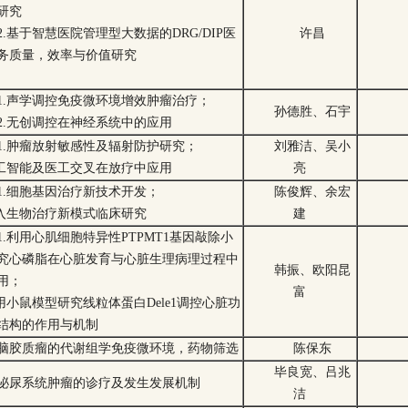
研究
2.基于智慧医院管理型大数据的DRG/DIP医
许昌
务质量，效率与价值研究
1.声学调控免疫微环境增效肿瘤治疗；
孙德胜、石宇
2.无创调控在神经系统中的应用
1.肿瘤放射敏感性及辐射防护研究；
刘雅洁、吴小
人工智能及医工交叉在放疗中应用
亮
1.细胞基因治疗新技术开发；
陈俊辉、余宏
介入生物治疗新模式临床研究
建
1.利用心肌细胞特异性PTPMT1基因敲除小
究心磷脂在心脏发育与心脏生理病理过程中
韩振、欧阳昆
用；
富
利用小鼠模型研究线粒体蛋白Dele1调控心脏功
结构的作用与机制
脑胶质瘤的代谢组学免疫微环境，药物筛选
陈保东
毕良宽、吕兆
泌尿系统肿瘤的诊疗及发生发展机制
洁