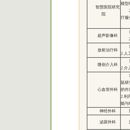
模型
智慧医院研究
院
疗服
超声影像科
放射治疗科
2.
微创介入科
2.
鼠研
心血管外科
的作
2.
能与
神经外科
泌尿外科