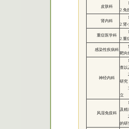
皮肤科
2.
肾内科
2.
重症医学科
2.
感染性疾病科
靶向
查以
神经内科
研究
立
及精
风湿免疫科
的研