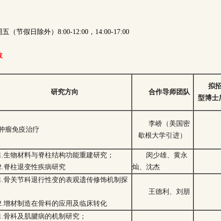
假日除外）8:00-12:00，14:00-17:00
数
拟
研究方向
合作导师团队
型博士
李峤（美国密
肿瘤免疫治疗
歇根大学引进）
1.生物材料与脊柱结构功能重建研究；
闵少雄、黄永
2.脊柱退变性疾病研究
灿、沈杰
1.骨关节科退行性变的表观遗传修饰机制探
王德利、刘朋
2.增材制造在骨科的应用及临床转化
1.骨科及肌腱病的机制研究；