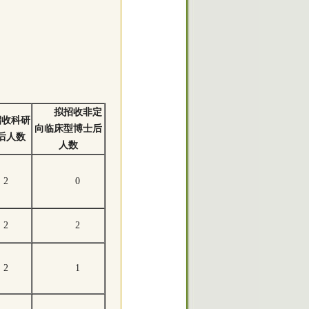
拟招收非定
招收科研
向临床型博士后
后人数
人数
2
0
2
2
2
1