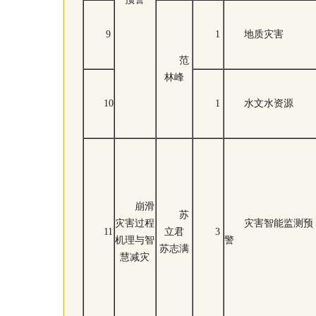
9
1
地质灾害
范
林峰
10
1
水文水资源
崩滑
苏
灾害过程
灾害智能监测预
11
立君
3
机理与智
警
苏志满
慧减灾