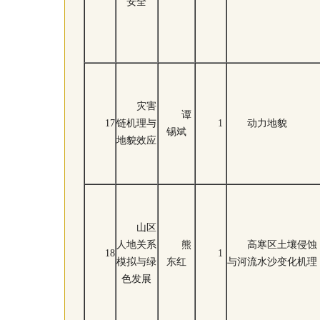
安全
灾害
谭
17
链机理与
1
动力地貌
锡斌
地貌效应
山区
人地关系
熊
高寒区土壤侵蚀
18
1
模拟与绿
东红
与河流水沙变化机理
色发展