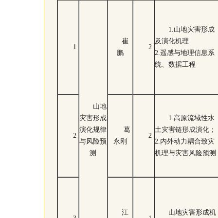
1.山地灾害形成
崔
及演化机理
1
2
鹏
2.遥感与地理信息系
统、数据工程
山地
灾害形成
1.高原流域性水
演化规律
葛
土灾害链形成演化；
2
2
与风险预
永刚
2.内外动力耦合致灾
测
机理与灾害风险预测
江
山地灾害形成机