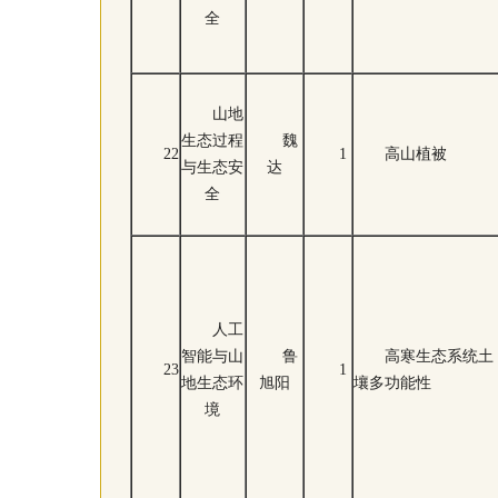
全
山地
生态过程
魏
22
1
高山植被
与生态安
达
全
人工
智能与山
鲁
高寒生态系统土
23
1
地生态环
旭阳
壤多功能性
境