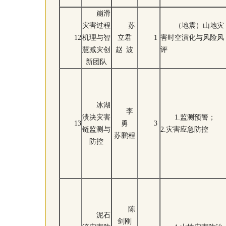
崩滑
灾害过程
苏
（地震）山地灾
12
机理与智
立君
1
害时空演化与风险风
慧减灾创
赵 波
评
新团队
冰湖
李
溃决灾害
1.监测预警；
13
勇
3
链监测与
2.灾害应急防控
苏鹏程
防控
陈
泥石
剑刚