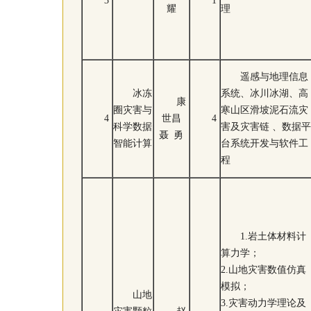
3
1
耀
理
遥感与地理信息
冰冻
系统、冰川冰湖、高
康
圈灾害与
寒山区滑坡泥石流灾
4
世昌
4
科学数据
害及灾害链 、数据平
聂 勇
智能计算
台系统开发与软件工
程
1.岩土体材料计
算力学；
2.山地灾害数值仿真
模拟；
山地
3.灾害动力学理论及