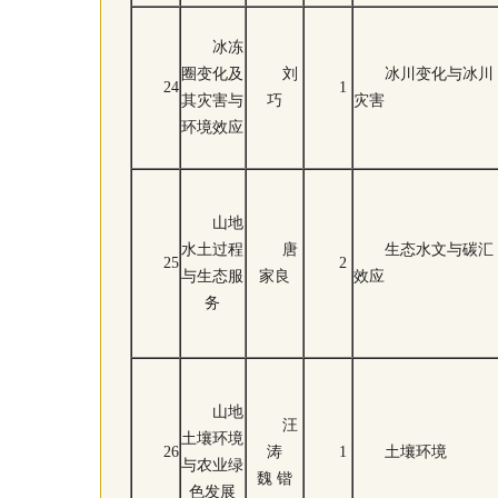
冰冻
圈变化及
刘
冰川变化与冰川
24
1
其灾害与
巧
灾害
环境效应
山地
水土过程
唐
生态水文与碳汇
25
2
与生态服
家良
效应
务
山地
汪
土壤环境
26
涛
1
土壤环境
与农业绿
魏 锴
色发展