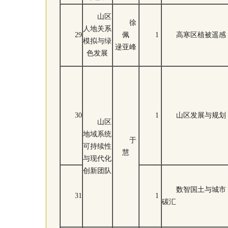
山区
徐
人地关系
29
佩
1
高寒区植被遥感
模拟与绿
逯亚峰
色发展
30
1
山区发展与规划
山区
地域系统
于
可持续性
慧
与现代化
创新团队
数智国土与城市
31
1
碳汇