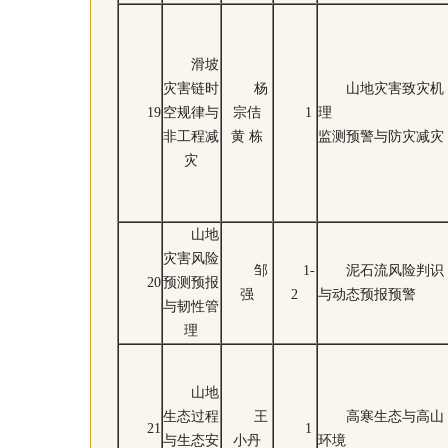
滑坡
灾害链时
杨
山地灾害致灾机
19
空规律与
宗佶
1
理
非工程减
黄 栋
监测预警与防灾减灾
灾
山地
灾害风险
邹
1-
泥石流风险判识
20
预测预报
强
2
与动态预报预警
与韧性管
理
山地
生态过程
王
高寒生态与高山
21
1
与生态安
小丹
环境