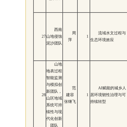
西南
周
流域水文过程与
27
山地侵蚀
1
萍
生态环境效应
泥沙团队
山地
地表过程
智能监测
与模拟创
范
AI赋能的城乡人
新团队，
28
建容
1
居环境韧性治理与可
山区地域
张继飞
持续转型
系统可持
续性与现
代化创新
团队