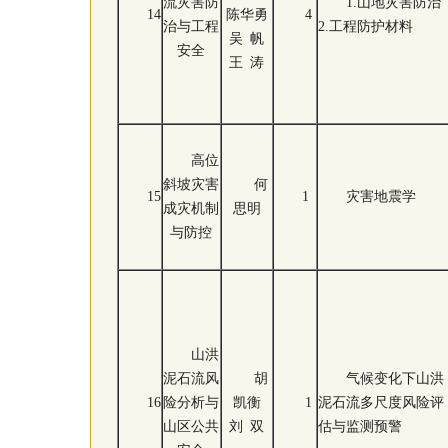
流灾害防
1.山地灾害防治
14
陈华勇
4
治与工程
2.工程防护材料
吴 帆
安全
王 涛
高位
斜坡灾害
何
15
1
灾害地震学
成灾机制
思明
与防控
山洪
泥石流风
胡
气候变化下山洪
16
险分析与
凯衡
1
泥石流多尺度风险评
山区公共
刘 双
估与监测预警