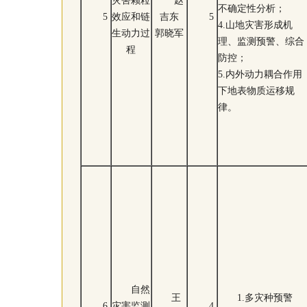
灾害颗粒
赵
不确定性分析；
5
效应和链
吉东
5
4.山地灾害形成机
生动力过
郭晓军
理、监测预警、综合
程
防控；
5.内外动力耦合作用
下地表物质运移规
律。
自然
王
1.多灾种预警
6
灾害监测
4