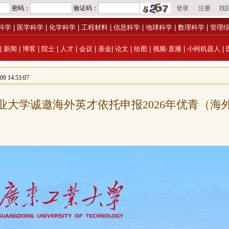
科学
|
医学科学
|
化学科学
|
工程材料
|
信息科学
|
地球科学
|
数理科学
|
管理
|
新闻
|
博客
|
院士
|
人才
|
会议
|
基金
|
论文
|
绘图
|
视频·直播
|
小柯机器人
|
 14:53:07
业大学诚邀海外英才依托申报2026年优青（海