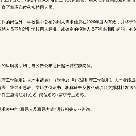
7个工作日后，根据学校人才引进工作总体部署、用人需求缓急以及符合报
，直至相应岗位落实聘用人员。
作的岗位外，学校集中公布的用人需求信息在2026年度内有效，并将于20
应聘人员不能达到学校用人标准，或确定的拟聘人员不能按期到岗的，有
件的应聘者，均可自公告公布之日起应聘空缺岗位。
州理工学院引进人才申请表》（附件2）和《温州理工学院引进人才业绩成
请表、业绩汇总表、学历学位证书、职称证书及教科研项目支撑材料发送
件主题请注明:姓名+岗位名称+需求专业名称。
需求表中的“联系人及联系方式”进行相关专业咨询。