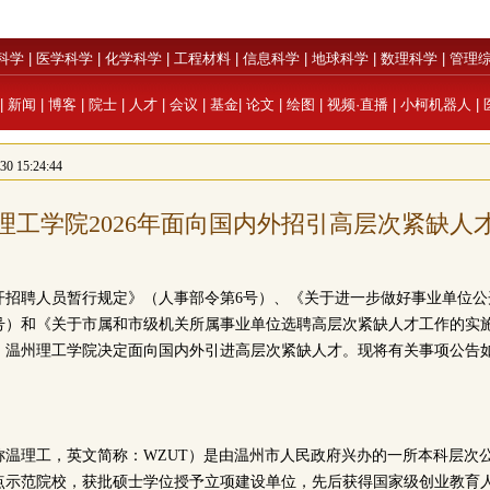
科学
|
医学科学
|
化学科学
|
工程材料
|
信息科学
|
地球科学
|
数理科学
|
管理
|
新闻
|
博客
|
院士
|
人才
|
会议
|
基金
|
论文
|
绘图
|
视频·直播
|
小柯机器人
|
 15:24:44
理工学院2026年面向国内外招引高层次紧缺人
开招聘人员暂行规定》（人事部令第6号）、《关于进一步做好事业单位公
57号）和《关于市属和市级机关所属事业单位选聘高层次紧缺人才工作的实
规定，温州理工学院决定面向国内外引进高层次紧缺人才。现将有关事项公告
称温理工，英文简称：WZUT）是由温州市人民政府兴办的一所本科层次
点示范院校，获批硕士学位授予立项建设单位，先后获得国家级创业教育