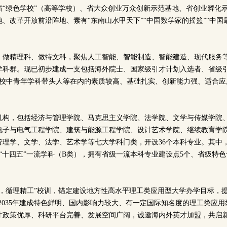
省“绿色学校”（高等学校）、省大众创业万众创新示范基地、省创业孵化
、改革开放前沿阵地、素有“东南山水甲天下”“中国数学家的摇篮”“中国
、做精理科、做特文科，聚焦人工智能、智能制造、智能建造、现代服务
学科群。现已初步建成一支包括海外院士、国家级引才计划入选者、省级
省高校中青年学科带头人等在内的素质较高、基础扎实、创新能力强、适合
学机构，包括经济与管理学院、马克思主义学院、法学院、文学与传媒学院
电子与电气工程学院、建筑与能源工程学院、设计艺术学院、继续教育学
管理学、文学、法学、艺术学等七大学科门类，开设36个本科专业。其中
“十四五”一流学科（B类），拥有省级一流本科专业建设点5个、省级特色
智，循理精工”校训，锚定建设地方性高水平理工类应用型大学办学目标，
力争2035年建成特色鲜明、国内影响力较大、有一定国际知名度的理工类应
才政策优厚、科研平台完善、发展空间广阔，诚邀海内外英才加盟，共启