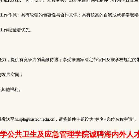
大学敢闯敢试、勇于创新、求真务实、追求卓越的创校精神，有为学校发
的工作作风；具有较强的包容性与合作意识；具有较高的自我成就和奉献
的工作经验者优先。
历和能力，提供有竞争力的薪酬待遇；享受按国家法定节假日及按学校规定的
长与发展空间；
”及其他福利。
至hr.sph@sustech.edu.cn，请将邮件主题设为“姓名+岗位名称申请”
学公共卫生及应急管理学院诚聘海内外人