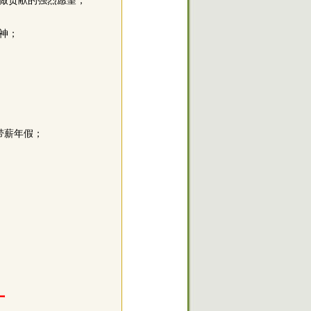
展做贡献的强烈愿望；
精神；
带薪年假；
。
才