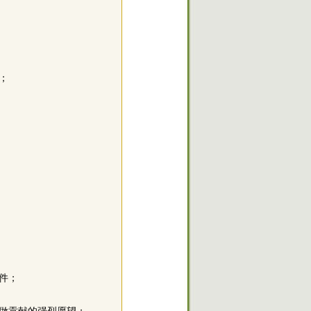
作；
条件；