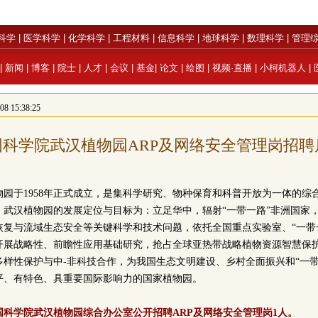
科学
|
医学科学
|
化学科学
|
工程材料
|
信息科学
|
地球科学
|
数理科学
|
管理
|
新闻
|
博客
|
院士
|
人才
|
会议
|
基金
|
论文
|
绘图
|
视频·直播
|
小柯机器人
|
 15:38:25
国科学院武汉植物园ARP及网络安全管理岗招聘
物园于1958年正式成立，是集科学研究、物种保育和科普开放为一体的综
。武汉植物园的发展定位与目标为：立足华中，辐射“一带一路”非洲国家
复与流域生态安全等关键科学和技术问题，依托全国重点实验室、“一带一
开展战略性、前瞻性应用基础研究，抢占全球亚热带战略植物资源智慧保
样性保护与中-非科技合作，为我国生态文明建设、乡村全面振兴和“一带
平、有特色、具重要国际影响力的国家植物园。
国科学院武汉植物园综合办公室公开招聘ARP及网络安全管理岗1人。