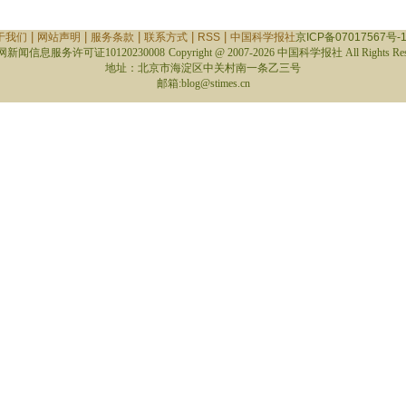
|
|
|
|
|
于我们
网站声明
服务条款
联系方式
RSS
中国科学报社
京ICP备07017567号-
新闻信息服务许可证10120230008
Copyright @ 2007-
2026 中国科学报社 All Rights Res
地址：北京市海淀区中关村南一条乙三号
邮箱:blog@stimes.cn