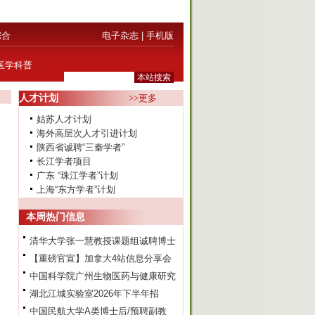
综合
电子杂志
|
手机版
医学科普
人才计划
>>更多
姑苏人才计划
海外高层次人才引进计划
陕西省诚聘“三秦学者”
长江学者项目
广东 “珠江学者”计划
上海“东方学者”计划
本周热门信息
清华大学张一慧教授课题组诚聘博士
【重磅官宣】加拿大4站信息分享会
中国科学院广州生物医药与健康研究
湖北江城实验室2026年下半年招
中国民航大学A类博士后/预聘副教