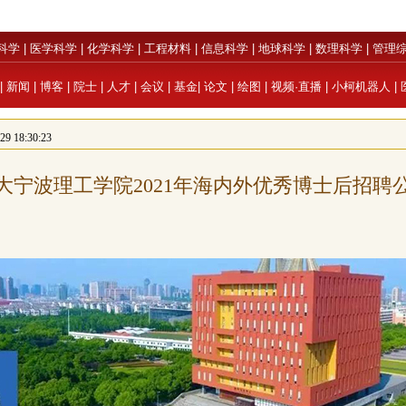
科学
|
医学科学
|
化学科学
|
工程材料
|
信息科学
|
地球科学
|
数理科学
|
管理
|
新闻
|
博客
|
院士
|
人才
|
会议
|
基金
|
论文
|
绘图
|
视频·直播
|
小柯机器人
|
 18:30:23
大宁波理工学院2021年海内外优秀博士后招聘