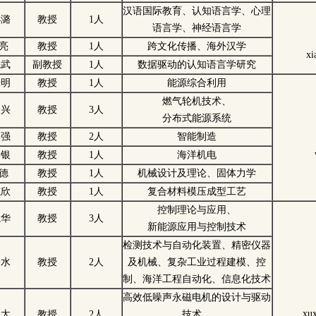
汉语国际教育、认知语言学、心理
小潞
教授
1人
语言学、神经语言学
 亮
教授
1人
跨文化传播、海外汉学
xi
先武
副教授
1人
数据驱动的认知语言学研究
光明
教授
1人
能源综合利用
燃气轮机技术、
长兴
教授
3人
分布式能源系统
义强
教授
2人
智能制造
瑞银
教授
1人
海洋机电
 德
教授
1人
机械设计及理论、固体力学
志欣
教授
1人
复合材料模压成型工艺
控制理论与应用、
龙华
教授
3人
新能源应用与控制技术
检测技术与自动化装置、精密仪器
修水
教授
2人
及机械、复杂工业过程建模、控
制、海洋工程自动化、信息化技术
高效低噪声永磁电机的设计与驱动
xu
稳太
教授
2人
技术、