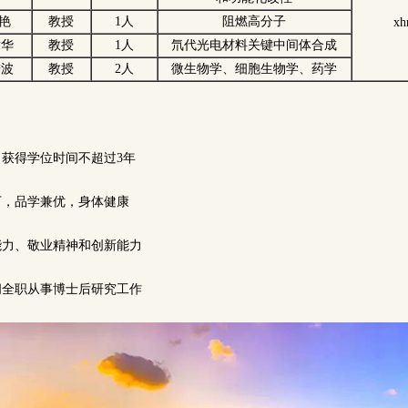
 艳
教授
1人
阻燃高分子
xh
章华
教授
1人
氘代光电材料关键中间体合成
进波
教授
2人
微生物学、细胞生物学、药学
，获得学位时间不超过3年
以下，品学兼优，身体健康
能力、敬业精神和创新能力
间全职从事博士后研究工作