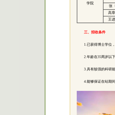
学院
张
高
王
三、招收条件
1.已获得博士学位
2.年龄在35周岁
3.具有较强的科研
4.能够保证在站期