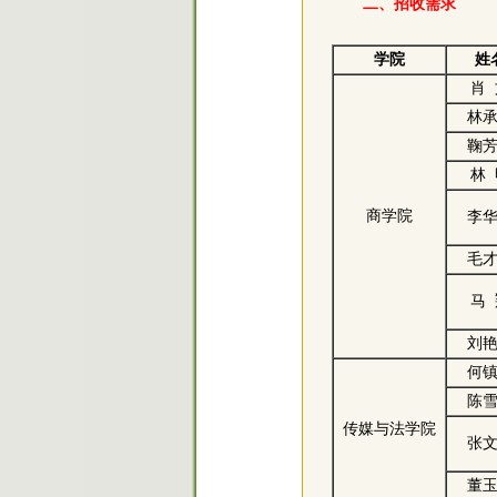
二、招收需求
学院
姓
肖
林
鞠
林
商学院
李
毛
马
刘
何
陈
传媒与法学院
张
董