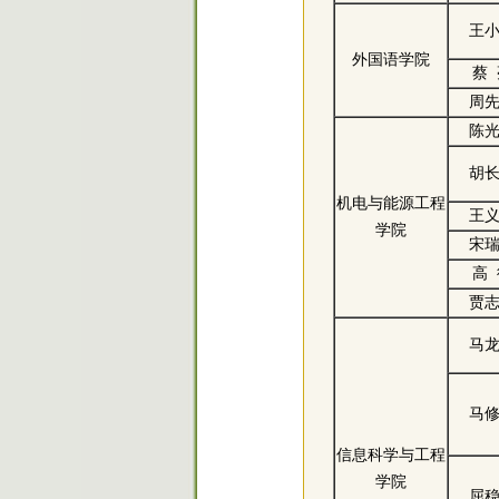
王
外国语学院
蔡
周
陈
胡
机电与能源工程
王
学院
宋
高
贾
马
马
信息科学与工程
学院
屈