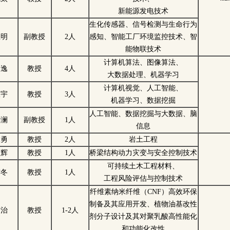
新能源发电技术
生化传感器、信号检测与生命行为
卫明
副教授
2人
感知、智能工厂环境监控技术、智
能物联技术
计算机算法、图像算法、
超逸
教授
4人
大数据处理、机器学习
计算机视觉、人工智能、
振宇
教授
3人
机器学习、数据挖掘
人工智能、数据挖掘与大数据、脑
浩澜
副教授
1人
信息
大勇
教授
2人
岩土工程
银辉
教授
1人
桥梁结构动力灾变与安全控制技术
可持续土木工程材料、
亦冬
教授
1人
工程风险评估与控制技术
纤维素纳米纤维（CNF）高效环保
制备及其应用开发、植物油基改性
宏治
教授
1-2人
剂分子设计及其对聚乳酸高性能化
和功能化改性