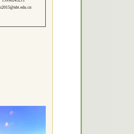
15990243211
n2015@nbt.edu.cn