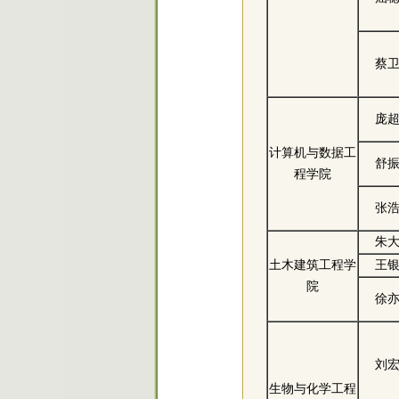
蔡
庞
计算机与数据工
舒
程学院
张
朱
土木建筑工程学
王
院
徐
刘
生物与化学工程