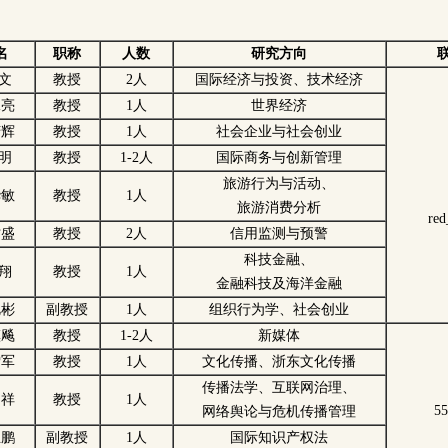
名
职称
人数
研究方向
 文
教授
2人
国际经济与投资、技术经济
承亮
教授
1人
世界经济
芳辉
教授
1人
社会企业与社会创业
 明
教授
1-2人
国际商务与创新管理
旅游行为与活动、
华敏
教授
1人
旅游消费分析
re
才盛
教授
2人
信用监测与预警
科技金融、
 翔
教授
1人
金融科技及海洋金融
艳彬
副教授
1人
组织行为学、社会创业
镇飚
教授
1-2人
新媒体
雪军
教授
1人
文化传播、浙东文化传播
传播法学、互联网治理、
文祥
教授
1人
5
网络舆论与危机传播管理
玉鹏
副教授
1人
国际知识产权法