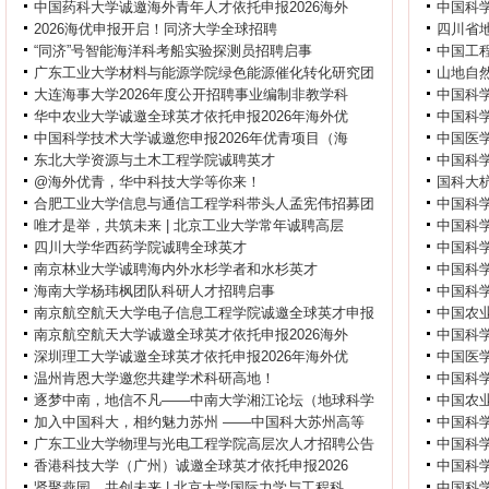
中国药科大学诚邀海外青年人才依托申报2026海外
中国科
2026海优申报开启！同济大学全球招聘
四川省
“同济”号智能海洋科考船实验探测员招聘启事
中国工程
广东工业大学材料与能源学院绿色能源催化转化研究团
山地自
大连海事大学2026年度公开招聘事业编制非教学科
中国科学
华中农业大学诚邀全球英才依托申报2026年海外优
中国科学
中国科学技术大学诚邀您申报2026年优青项目（海
中国医
东北大学资源与土木工程学院诚聘英才
中国科
@海外优青，华中科技大学等你来！
国科大
合肥工业大学信息与通信工程学科带头人孟宪伟招募团
中国科学
唯才是举，共筑未来 | 北京工业大学常年诚聘高层
中国科
四川大学华西药学院诚聘全球英才
中国科学
南京林业大学诚聘海内外水杉学者和水杉英才
中国科
海南大学杨玮枫团队科研人才招聘启事
中国科
南京航空航天大学电子信息工程学院诚邀全球英才申报
中国农
南京航空航天大学诚邀全球英才依托申报2026海外
中国科
深圳理工大学诚邀全球英才依托申报2026年海外优
中国医
温州肯恩大学邀您共建学术科研高地！
中国科
逐梦中南，地信不凡——中南大学湘江论坛（地球科学
中国农业
加入中国科大，相约魅力苏州 ——中国科大苏州高等
中国科
广东工业大学物理与光电工程学院高层次人才招聘公告
中国科
香港科技大学（广州）诚邀全球英才依托申报2026
中国科
贤聚燕园，共创未来 | 北京大学国际力学与工程科
中国科