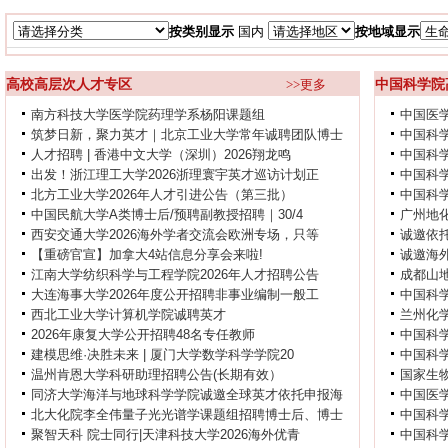
按类别显示
国内
按地域显示
高校高层次人才专区
>>更多
中国科学院
南方科技大学医学院药理学系杨阳课题组
中国医
筑梦日新，聚力英才｜北京工业大学常年诚聘团队博士
中国科
人才招聘 | 香港中文大学（深圳）2026翔龙鸣
中国科
出发！浙江理工大学2026浙理寰宇英才巡访计划正
中国科
北方工业大学2026年人才引进公告（第三批）
中国科学
中国民航大学A类博士后/预聘副教授招聘｜30/4
广州地化
西安交通大学2026海外学者交流会欧洲专场，只等
诚邀依托
【重磅官宣】加拿大4站信息分享会来啦!
诚邀海
江南大学纺织科学与工程学院2026年人才招聘公告
成都山
大连海事大学2026年度公开招聘非事业编制一般工
中国科
西北工业大学计算机学院诚聘英才
兰州化学
2026年康复大学公开招聘48名专任教师
中国科
建模思维·决胜未来 | 厦门大学数学科学学院20
中国科学
温州肯恩大学科研助理招聘公告(长期有效）
国家生
同济大学海洋与地球科学学院诚邀全球英才依托申报海
中国医
北大化院李全伟量子光光谱学课题组招聘博士后、博士
中国科学
聚智天科 院士同行|天津科技大学2026海外优青
中国科