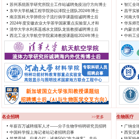
苏州系统医学研究所院士工作站诚聘免疫治疗方向博士
智汇全
东华大学机械工程学院孙以泽院士团队2024年博士
昌平实
南京医科大学肺癌分子流行病学课题组诚聘博士后
河南大
2024年度安徽农业大学茶学国家重点实验室人才和
华东师范
清华大学水利系遥感水文团队龙笛教授诚聘博士后
内蒙古
西北工业大学航空学院索涛教授课题组2024年博士
中科工
名企招聘
>>更多
生物医疗
年薪百万诚聘领军人才——分子生物学特聘研究员招聘
广纳全
中国科学报上海记者站记者招聘启事
西安交
筑梦蓉城，归巢点灯：诚邀50位“电力侠客”，共赴
陆军特