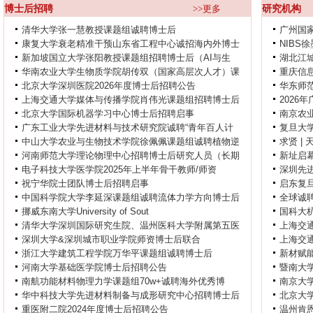
博士后招聘
>>更多
研究机构
清华大学张一慧教授课题组诚聘博士后
广州国
康复大学衰老精准干预山东省工程中心诚招海内外博士
NIBS
新加坡国立大学张阳教授课题组招聘博士后（AI与生
湖北江城
华南农业大学生物质学院胡传双（国家高层次人才）课
重庆信
北京大学深圳医院2026年度博士后招聘公告
华东师
上海交通大学媒体与传播学院肖伟光课题组招聘博士后
2026
北京大学国际机器学习中心博士后招聘启事
南京农
广东工业大学先进材料与技术研究院诚聘“青年百人计
复旦大
中山大学农业与生物技术学院徐佩佩课题组诚聘植物逆
求贤 |
河南师范大学理论物理中心招聘博士后研究人员（长期
新址启幕
电子科技大学医学院2025年上半年骨干教师/师资
深圳先进
祝宁华院士团队博士后招聘启事
启东复
中国科学院大学李延深课题组诚聘流体力学方向博士后
全球诚聘PI
挪威东南大学University of Sout
国科大
清华大学深圳国际研究生院、温州医科大学附属第五医
上海交通
深圳大学&深圳城市职业学院师资博士后联合
上海交通
浙江大学建筑工程学院万华平课题组诚聘博士后
新材赋
河南大学基础医学院博士后招聘公告
暨南大
南航功能材料物理力学课题组70w+诚聘海外优秀博
南京大
华中科技大学先进材料制备与成形研究中心招聘博士后
北京大
重医附二院2024年度博士后招聘公告
温州肯恩