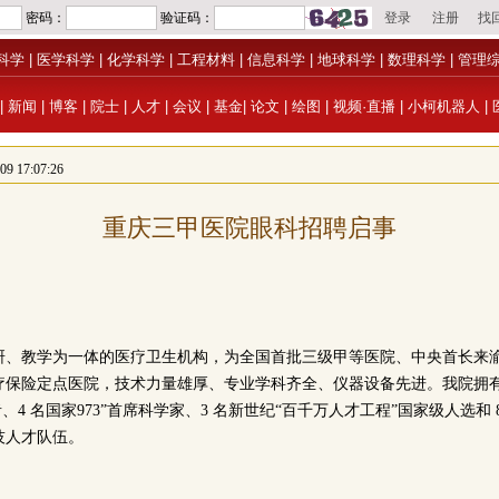
科学
|
医学科学
|
化学科学
|
工程材料
|
信息科学
|
地球科学
|
数理科学
|
管理
|
新闻
|
博客
|
院士
|
人才
|
会议
|
基金
|
论文
|
绘图
|
视频·直播
|
小柯机器人
|
 17:07:26
重庆三甲医院眼科招聘启事
研、教学为一体的医疗卫生机构，为全国首批三级甲等医院、中央首长来
疗保险定点医院，技术力量雄厚、专业学科齐全、仪器设备先进。我院拥有
、4 名国家973”首席科学家、3 名新世纪“百千万人才工程”国家级人选和
技人才队伍。