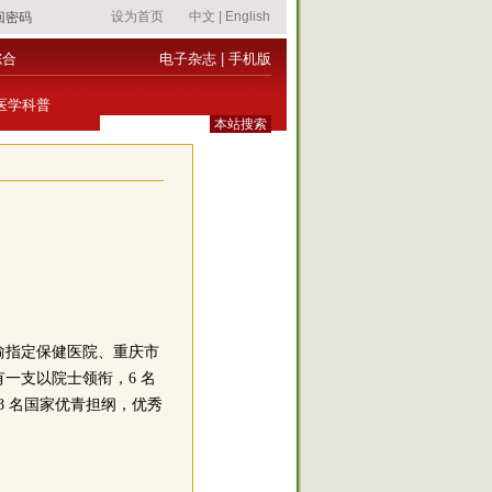
综合
电子杂志
|
手机版
医学科普
渝指定保健医院、重庆市
一支以院士领衔，6 名
 8 名国家优青担纲，优秀