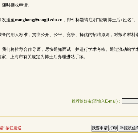
效，随时接收申请。
料发送至
wanghong@tongji.edu.cn
，邮件标题请注明“应聘博士后+姓名”
德才兼备的用人标准，贯彻公开、公平、竞争、择优的招聘原则，对报名材
求者，我们将推荐合作导师，尽快通知面试，并进行学术考核。通过流动站学
国家、上海市有关规定为博士后办理进站手续。
推荐给好友(请输入E-mail)：
请”按钮发送