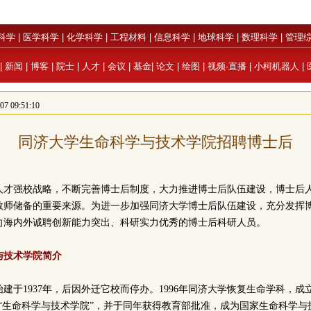
科学
|
医学科学
|
化学科学
|
工程材料
|
信息科学
|
地球科学
|
数理科学
|
管理
|
新闻
|
博客
|
院士
|
人才
|
会议
|
基金
|
论文
|
绘图
|
视频·直播
|
小柯机器人
|
 09:51:10
同济大学生命科学与技术学院招聘博士后
人才强校战略，不断完善博士后制度，大力推进博士后队伍建设，博士后
教师储备的重要来源。为进一步加强同济大学博士后队伍建设，充分发挥
向海内外诚聘创新能力突出、科研实力优秀的博士后科研人员。
与技术学院简介
建于1937年，后因外迁它校而停办。1996年同济大学恢复生命学科，成
名为“生命科学与技术学院”，并于同年获得教育部批准，成为国家生命科学