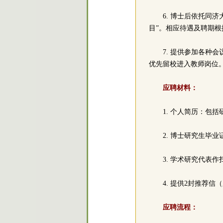
6. 博士后依托同
目”。相应待遇及聘期
7. 提供参加各
优先留校进入教师岗位
应聘材料：
1. 个人简历：
2. 博士研究生毕
3. 学术研究代表
4. 提供2封推荐
应聘流程：