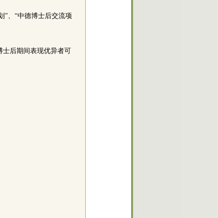
划”、“中德博士后交流项
博士后期间表现优异者可