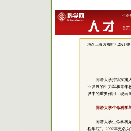
生命
首页
地点:
上海
发布时间:2021-09-07
同济大学持续实施
业发展的生力军和青年
设中的重要作用，现面
同济大学生命科学
同济大学生命学科始
程学院”。2002年更