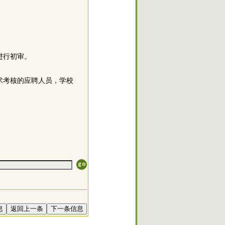
。
料进行初审。
术考核的应聘人员，学校