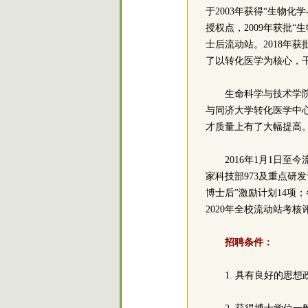
于2003年获得“生物
授权点，2009年获批“
士后流动站。2018年
了以转化医学为核心，
生命科学与技术学院
与同济大学转化医学中
才质量上有了大幅提高。
2016年1月1日
家科技部973及重点研
博士后”激励计划14
2020年全校流动站考
招聘条件：
1. 具有良好的思