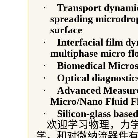
·
Transport dynamic
spreading microdrop
surface
·
Interfacial film d
multiphase micro fl
·
Biomedical Micro
·
Optical diagnostic
·
Advanced Measure
Micro/Nano Fluid F
·
Silicon-glass base
欢迎学习物理，力学
学，和对微纳流器件