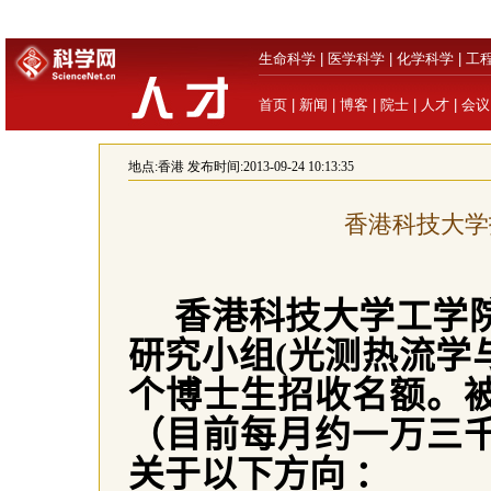
生命科学
|
医学科学
|
化学科学
|
工
首页
|
新闻
|
博客
|
院士
|
人才
|
会议
地点:
香港
发布时间:2013-09-24 10:13:35
香港科技大学
香港科技大学工学
研究小组
(
光测热流学
个博士生招收名额。
（目前每月约一万三
关于以下方向
：