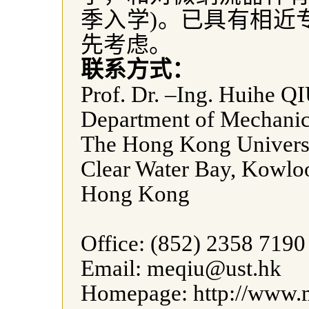
季入学
)
。已具有相近
先考虑。
联系方式：
Prof. Dr.
–Ing. Huihe Q
Department of Mechanic
The
Hong Kong
Univers
Clear
Water
Bay
,
Kowlo
Hong Kong
Office: (852) 2358 7190
Email: meqiu@ust.hk
Homepage: http://www.m