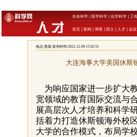
生命科学
|
医学科学
|
化学科学
|
工
首页
|
新闻
|
博客
|
院士
|
人才
|
会议
地点:
美国
发布时间:2022-12-09 15:02:55
大连海事大学美国休斯
为响应国家进一步扩大
宽领域的教育国际交流与
展高层次人才培养和科学
括着力打造休斯顿海外校
大学的合作模式，布局学