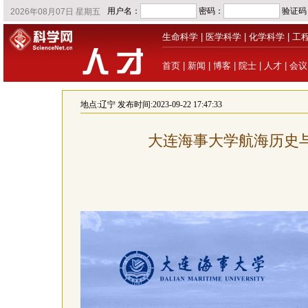
生命科学
|
医学科学
|
化学科学
|
工
首页
|
新闻
|
博客
|
院士
|
人才
|
会议
地点:
辽宁
发布时间:2023-09-22 17:47:33
大连海事大学航海历史