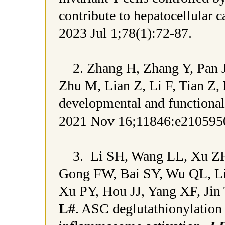
contribute to hepatocellular 
2023 Jul 1;78(1):72-87.
2. Zhang H, Zhang Y, Pan 
Zhu M, Lian Z, Li F, Tian Z,
developmental and functiona
2021 Nov 16;11846:e210595
3. Li SH, Wang LL, Xu ZH
Gong FW, Bai SY, Wu QL, L
Xu PY, Hou JJ, Yang XF, Jin
L#
. ASC deglutathionylation