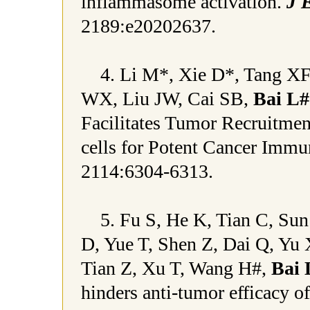
inflammasome activation.
J 
2189:e20202637.
4. Li M*, Xie D*, Tang X
WX, Liu JW, Cai SB,
Bai L#
Facilitates Tumor Recruitment
cells for Potent Cancer Imm
2114:6304-6313.
5. Fu S, He K, Tian C, Sun
D, Yue T, Shen Z, Dai Q, Yu 
Tian Z, Xu T, Wang H#,
Bai 
hinders anti-tumor efficacy o