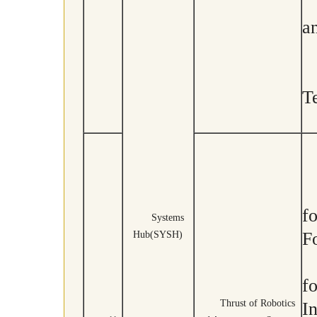
a
T
f
Systems
F
Hub(SYSH)
f
Thrust of Robotics
I