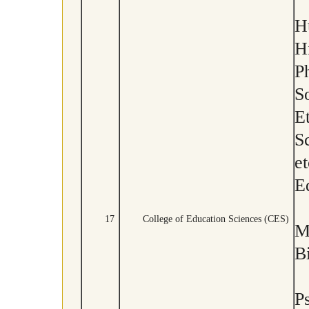
H
H
P
S
E
S
et
Ed
17
College of Education Sciences (CES)
M
B
P