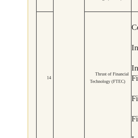
Co
I
In
Thrust of Financial
F
14
Technology (FTEC)
F
F