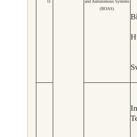
11
and Autonomous Systems
(ROAS)
B
H
S
I
T