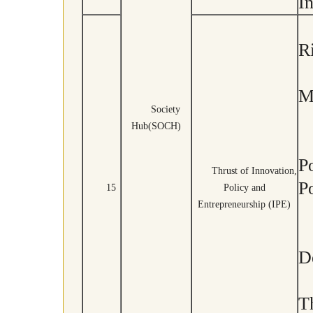
I
R
M
Society
Hub(SOCH)
P
Thrust of Innovation,
Po
15
Policy and
Entrepreneurship (IPE)
D
T