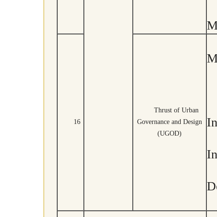
M
M
Thrust of Urban
In
16
Governance and Design
(UGOD)
I
D