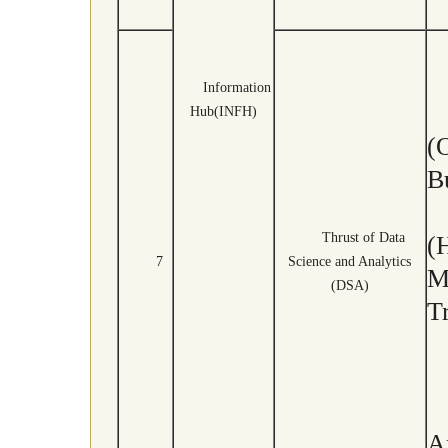
Information
Hub(INFH)
(
Bu
Thrust of Data
(
7
Science and Analytics
M
(DSA)
Tr
A