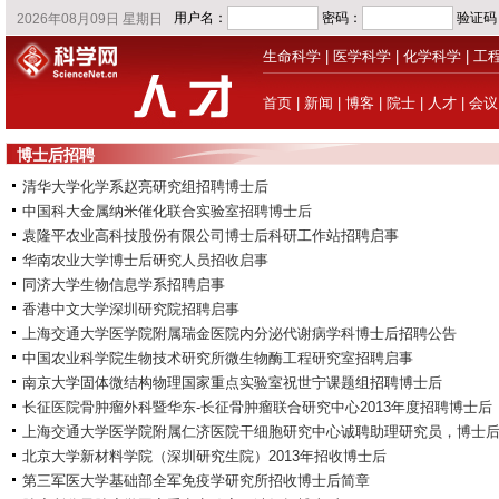
生命科学
|
医学科学
|
化学科学
|
工
首页
|
新闻
|
博客
|
院士
|
人才
|
会议
博士后招聘
清华大学化学系赵亮研究组招聘博士后
中国科大金属纳米催化联合实验室招聘博士后
袁隆平农业高科技股份有限公司博士后科研工作站招聘启事
华南农业大学博士后研究人员招收启事
同济大学生物信息学系招聘启事
香港中文大学深圳研究院招聘启事
上海交通大学医学院附属瑞金医院内分泌代谢病学科博士后招聘公告
中国农业科学院生物技术研究所微生物酶工程研究室招聘启事
南京大学固体微结构物理国家重点实验室祝世宁课题组招聘博士后
长征医院骨肿瘤外科暨华东-长征骨肿瘤联合研究中心2013年度招聘博士后
上海交通大学医学院附属仁济医院干细胞研究中心诚聘助理研究员，博士
北京大学新材料学院（深圳研究生院）2013年招收博士后
第三军医大学基础部全军免疫学研究所招收博士后简章