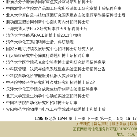
肿瘤所分子肿瘤学国家重点实验室马洁组招博士后
中国农业科学院农产品加工研究所粮油加工研究室博士后招聘启事
北京大学蛋白质与植物基因研究国家重点实验室顾军教授招聘博士后
脑功能重塑协同创新中心面向海内外招聘博士后
上海交通大学Bio-X研究所李胜天组招聘博士后
清华大学热能系PACE组博士后2013年招聘
清华大学化工系招聘博士后、科研助理
国家水电可持续发展研究中心招聘博士后研究人员
山大癌症研究中心陈健行课题组博士后招聘启事
清华大学医学院苑克鑫实验室博士后和研究助理招聘启示
中科院管理、决策与信息系统重点实验室博士后招聘公告
中科院自动化所智能服务机器人实验室招聘
中科院神经科学研究所杜久林研究组招聘博士后2名
天津大学化工学院合成微生物学创新实验室招聘启事
北京大学定量生物学中心汤超实验室招聘博士后
中国科学院自动化研究所招聘博士后启事
安阳师范学院物理与电气工程学院诚聘优秀博士和博士后
1295 条记录 16/44 页
上一页
下一页
第一页
上5页
16
1
|
|
|
关于我们
网站声明
服务条款
联
互联网新闻信息服务许可证10120230008
地址：北京